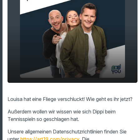
Louisa hat eine Fliege verschluckt! Wie geht
play_arrow
Louisa hat eine Fliege verschluckt! Wie geht es ihr jetzt?
es ihr jetzt?
00:00
12:29
Außerdem wollen wir wissen wie sich Dippi beim
Tennisspieln so geschlagen hat.
Unsere allgemeinen Datenschutzrichtlinien finden Sie
unter
https://art19.com/privacy
. Die