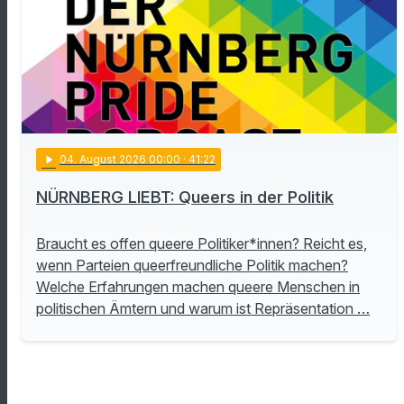
play_arrow
04
. August 2026 00:00
· 41:22
NÜRNBERG LIEBT: Queers in der Politik
Braucht es offen queere Politiker*innen? Reicht es,
wenn Parteien queerfreundliche Politik machen?
Welche Erfahrungen machen queere Menschen in
politischen Ämtern und warum ist Repräsentation …