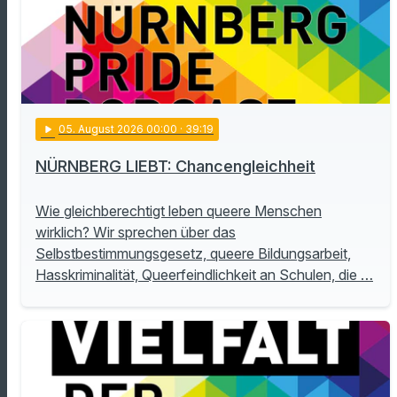
play_arrow
05
. August 2026 00:00
· 39:19
NÜRNBERG LIEBT: Chancengleichheit
Wie gleichberechtigt leben queere Menschen
wirklich? Wir sprechen über das
Selbstbestimmungsgesetz, queere Bildungsarbeit,
Hasskriminalität, Queerfeindlichkeit an Schulen, die …