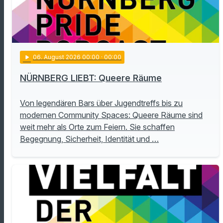
play_arrow
06
. August 2026 00:00
· 00:00
NÜRNBERG LIEBT: Queere Räume
Von legendären Bars über Jugendtreffs bis zu
modernen Community Spaces: Queere Räume sind
weit mehr als Orte zum Feiern. Sie schaffen
Begegnung, Sicherheit, Identität und …