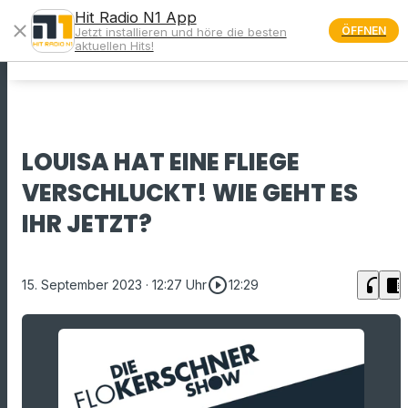
Hit Radio N1 App
close
ÖFFNEN
Jetzt installieren und höre die besten
menu
aktuellen Hits!
LOUISA HAT EINE FLIEGE
VERSCHLUCKT! WIE GEHT ES
IHR JETZT?
play_circle_outline
headphones
chrome_reader_mode
15. September 2023
· 12:27 Uhr
12:29