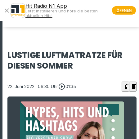
Hit Radio N1 App
close
ÖFFNEN
Jetzt installieren und höre die besten
menu
aktuellen Hits!
LUSTIGE LUFTMATRATZE FÜR
DIESEN SOMMER
play_circle_outline
headphones
chrome_reader_mode
22. Juni 2022
· 06:30 Uhr
01:35