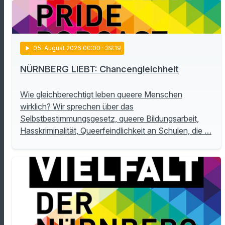
play_arrow
05
. August 2026 00:00
· 39:19
NÜRNBERG LIEBT: Chancengleichheit
Wie gleichberechtigt leben queere Menschen
wirklich? Wir sprechen über das
Selbstbestimmungsgesetz, queere Bildungsarbeit,
Hasskriminalität, Queerfeindlichkeit an Schulen, die …