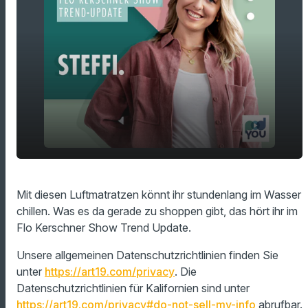
play_arrow
lustige Luftmatratze für diesen Sommer
Mit diesen Luftmatratzen könnt ihr stundenlang im Wasser
chillen. Was es da gerade zu shoppen gibt, das hört ihr im
00:00
01:35
Flo Kerschner Show Trend Update.
Unsere allgemeinen Datenschutzrichtlinien finden Sie
unter
https://art19.com/privacy
. Die
Datenschutzrichtlinien für Kalifornien sind unter
https://art19.com/privacy#do-not-sell-my-info
abrufbar.