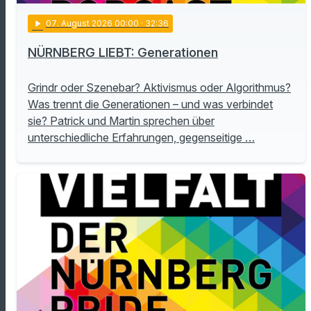
play_arrow
07
. August 2026 00:00
· 32:36
NÜRNBERG LIEBT: Generationen
Grindr oder Szenebar? Aktivismus oder Algorithmus?
Was trennt die Generationen – und was verbindet
sie? Patrick und Martin sprechen über
unterschiedliche Erfahrungen, gegenseitige …