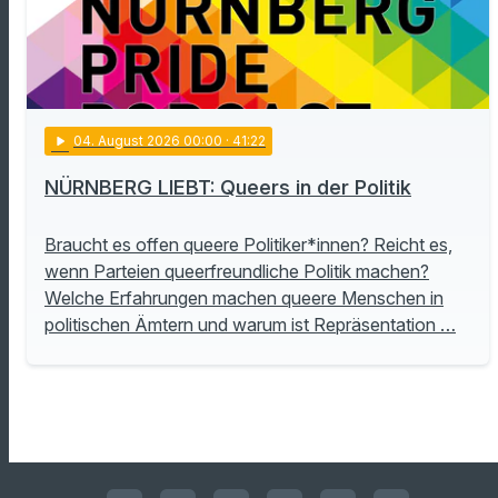
play_arrow
04
. August 2026 00:00
· 41:22
NÜRNBERG LIEBT: Queers in der Politik
Braucht es offen queere Politiker*innen? Reicht es,
wenn Parteien queerfreundliche Politik machen?
Welche Erfahrungen machen queere Menschen in
politischen Ämtern und warum ist Repräsentation …