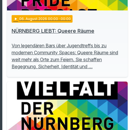
play_arrow
06
. August 2026 00:00
· 00:00
NÜRNBERG LIEBT: Queere Räume
Von legendären Bars über Jugendtreffs bis zu
modernen Community Spaces: Queere Räume sind
weit mehr als Orte zum Feiern. Sie schaffen
Begegnung, Sicherheit, Identität und …