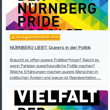
play_arrow
04
. August 2026 00:00
· 41:22
NÜRNBERG LIEBT: Queers in der Politik
Braucht es offen queere Politiker*innen? Reicht es,
wenn Parteien queerfreundliche Politik machen?
Welche Erfahrungen machen queere Menschen in
politischen Ämtern und warum ist Repräsentation …