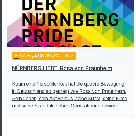
play_arrow
03
. August 2026 00:00
· 45:04
NÜRNBERG LIEBT: Rosa von Praunheim
Kaum eine Persönlichkeit hat die queere Bewegung
in Deutschland so geprägt wie Rosa von Praunheim.
Sein Leben, sein Aktivismus, seine Kunst, seine Filme
und seine Skandale haben Generationen bewegt. …