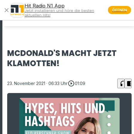
Hit Radio N1 App
close
ÖFFNEN
Jetzt installieren und höre die besten
menu
aktuellen Hits!
MCDONALD'S MACHT JETZT
KLAMOTTEN!
play_circle_outline
headphones
chrome_reader_mode
23. November 2021
· 06:33 Uhr
01:09