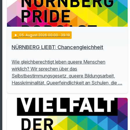
play_arrow
05
. August 2026 00:00
· 39:19
NÜRNBERG LIEBT: Chancengleichheit
Wie gleichberechtigt leben queere Menschen
wirklich? Wir sprechen über das
Selbstbestimmungsgesetz, queere Bildungsarbeit,
Hasskriminalität, Queerfeindlichkeit an Schulen, die …