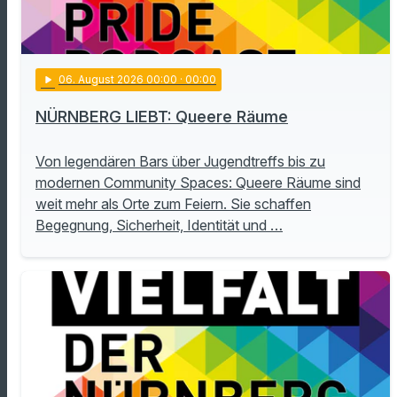
play_arrow
06
. August 2026 00:00
· 00:00
NÜRNBERG LIEBT: Queere Räume
Von legendären Bars über Jugendtreffs bis zu
modernen Community Spaces: Queere Räume sind
weit mehr als Orte zum Feiern. Sie schaffen
Begegnung, Sicherheit, Identität und …