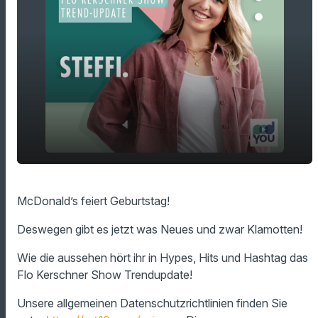
play_arrow
McDonald's macht jetzt Klamotten!
McDonald’s feiert Geburtstag!
00:00
01:09
Deswegen gibt es jetzt was Neues und zwar Klamotten!
Wie die aussehen hört ihr in Hypes, Hits und Hashtag das
Flo Kerschner Show Trendupdate!
Unsere allgemeinen Datenschutzrichtlinien finden Sie