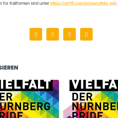
n für Kalifornien sind unter
https://art19.com/privacy#do-not-
SIEREN