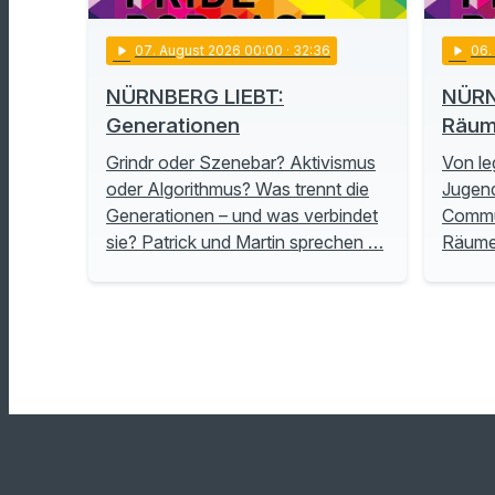
play_arrow
07
. August 2026 00:00
· 32:36
play_arrow
06
NÜRNBERG LIEBT:
NÜRN
Generationen
Räu
Grindr oder Szenebar? Aktivismus
Von le
oder Algorithmus? Was trennt die
Jugend
Generationen – und was verbindet
Commu
sie? Patrick und Martin sprechen …
Räume 