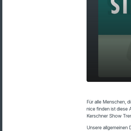
Mit dieser 
play_arrow
am Leben!
Für alle Menschen, 
nice finden ist diese
Kerschner Show Tre
Unsere allgemeinen D