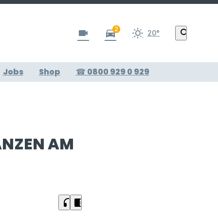
2
videocam
directions_car
search
20°
Jobs
Shop
☎ 0800 929 0 929
LANZEN AM
headphones
chrome_reader_mode