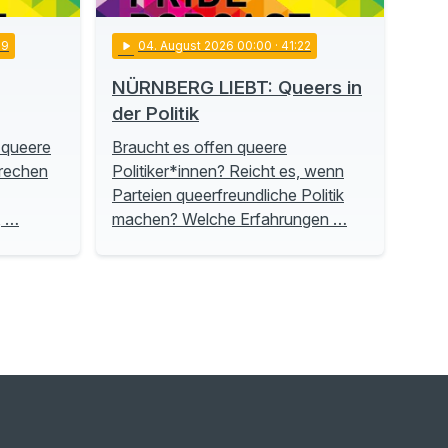
19
play_arrow
04
. August 2026 00:00
· 41:22
NÜRNBERG LIEBT: Queers in
der Politik
 queere
Braucht es offen queere
prechen
Politiker*innen? Reicht es, wenn
Parteien queerfreundliche Politik
, …
machen? Welche Erfahrungen …