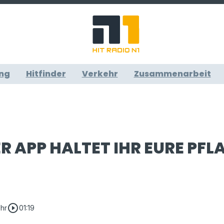
ng
Hitfinder
Verkehr
Zusammenarbeit
ER APP HALTET IHR EURE PF
play_circle_outline
Uhr
01:19