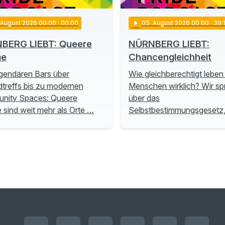
. August 2026 00:00
· 00:00
play_arrow
05
. August 2026 00:00
· 39:
BERG LIEBT: Queere
NÜRNBERG LIEBT:
me
Chancengleichheit
gendären Bars über
Wie gleichberechtigt leben
treffs bis zu modernen
Menschen wirklich? Wir s
nity Spaces: Queere
über das
sind weit mehr als Orte …
Selbstbestimmungsgesetz