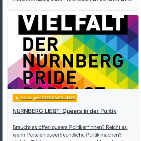
play_arrow
04
. August 2026 00:00
· 41:22
NÜRNBERG LIEBT: Queers in der Politik
Braucht es offen queere Politiker*innen? Reicht es,
wenn Parteien queerfreundliche Politik machen?