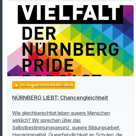
play_arrow
05
. August 2026 00:00
· 39:19
NÜRNBERG LIEBT: Chancengleichheit
Wie gleichberechtigt leben queere Menschen
wirklich? Wir sprechen über das
Selbstbestimmungsgesetz, queere Bildungsarbeit,
Hasskriminalität, Queerfeindlichkeit an Schulen, die …