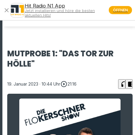
Hit Radio N1 App
close
ÖFFNEN
Jetzt installieren und höre die besten
menu
aktuellen Hits!
MUTPROBE 1: "DAS TOR ZUR
HÖLLE"
play_circle_outline
headphones
chrome_reader_mode
19. Januar 2023
· 10:44 Uhr
21:16