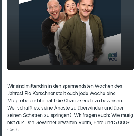
play_arrow
Mutprobe 1: "Das Tor zur Hölle"
Wir sind mittendrin in den spannendsten Wochen des
Jahres! Flo Kerschner stellt euch jede Woche eine
00:00
21:16
Mutprobe und ihr habt die Chance euch zu beweisen.
Wer schafft es, seine Ängste zu überwinden und über
seinen Schatten zu springen? Wir fragen euch: Wie mutig
bist du? Den Gewinner erwarten Ruhm, Ehre und 5.000€
Cash.