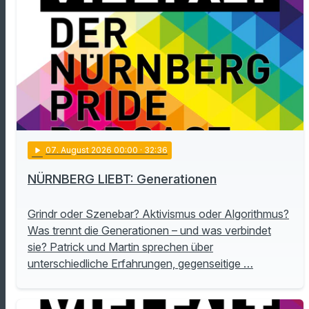
play_arrow
07
. August 2026 00:00
· 32:36
NÜRNBERG LIEBT: Generationen
Grindr oder Szenebar? Aktivismus oder Algorithmus?
Was trennt die Generationen – und was verbindet
sie? Patrick und Martin sprechen über
unterschiedliche Erfahrungen, gegenseitige …