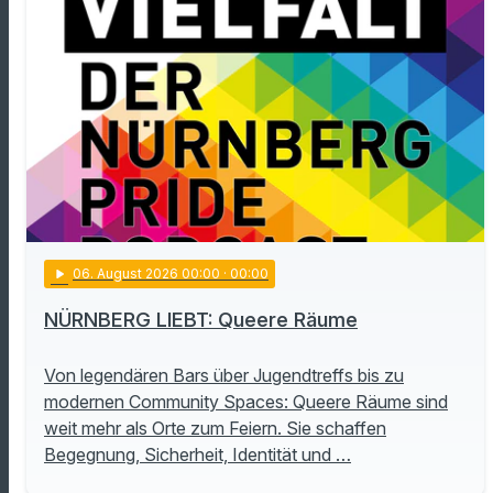
play_arrow
06
. August 2026 00:00
· 00:00
NÜRNBERG LIEBT: Queere Räume
Von legendären Bars über Jugendtreffs bis zu
modernen Community Spaces: Queere Räume sind
weit mehr als Orte zum Feiern. Sie schaffen
Begegnung, Sicherheit, Identität und …