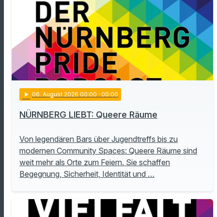
play_arrow
06
. August 2026 00:00
· 00:00
NÜRNBERG LIEBT: Queere Räume
Von legendären Bars über Jugendtreffs bis zu
modernen Community Spaces: Queere Räume sind
weit mehr als Orte zum Feiern. Sie schaffen
Begegnung, Sicherheit, Identität und …