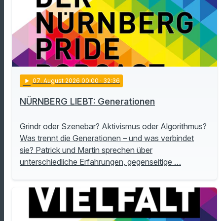
play_arrow
07
. August 2026 00:00
· 32:36
NÜRNBERG LIEBT: Generationen
Grindr oder Szenebar? Aktivismus oder Algorithmus?
Was trennt die Generationen – und was verbindet
sie? Patrick und Martin sprechen über
unterschiedliche Erfahrungen, gegenseitige …