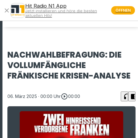
Hit Radio N1 App
close
ÖFFNEN
Jetzt installieren und höre die besten
menu
aktuellen Hits!
NACHWAHLBEFRAGUNG: DIE
VOLLUMFÄNGLICHE
FRÄNKISCHE KRISEN-ANALYSE
play_circle_outline
headphones
chrome_reader_mode
06. März 2025
· 00:00 Uhr
00:00