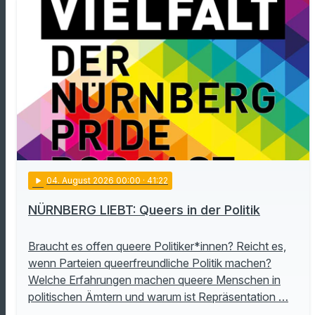
play_arrow
04
. August 2026 00:00
· 41:22
NÜRNBERG LIEBT: Queers in der Politik
Braucht es offen queere Politiker*innen? Reicht es,
wenn Parteien queerfreundliche Politik machen?
Welche Erfahrungen machen queere Menschen in
politischen Ämtern und warum ist Repräsentation …