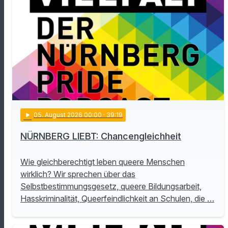
play_arrow
05
. August 2026 00:00
· 39:19
NÜRNBERG LIEBT: Chancengleichheit
Wie gleichberechtigt leben queere Menschen
wirklich? Wir sprechen über das
Selbstbestimmungsgesetz, queere Bildungsarbeit,
Hasskriminalität, Queerfeindlichkeit an Schulen, die …