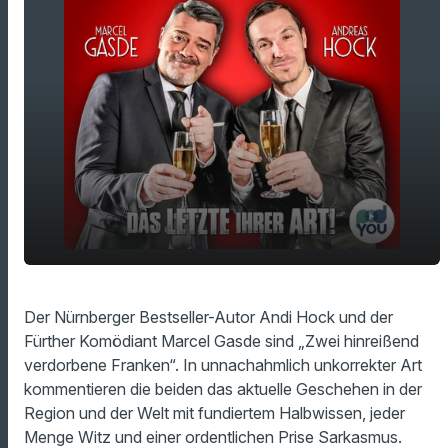
Nachwahlbefragung: Die vollumfängliche
play_arrow
Der Nürnberger Bestseller-Autor Andi Hock und der
fränkische Krisen-Analyse
Fürther Komödiant Marcel Gasde sind „Zwei hinreißend
00:00
00:00
verdorbene Franken“. In unnachahmlich unkorrekter Art
kommentieren die beiden das aktuelle Geschehen in der
Region und der Welt mit fundiertem Halbwissen, jeder
Menge Witz und einer ordentlichen Prise Sarkasmus.