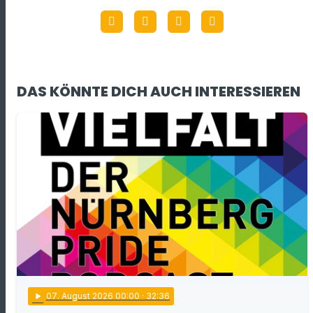
DAS KÖNNTE DICH AUCH INTERESSIEREN
play_arrow
07
. August 2026 00:00
· 32:36