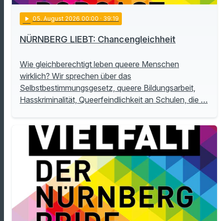
play_arrow
05
. August 2026 00:00
· 39:19
NÜRNBERG LIEBT: Chancengleichheit
Wie gleichberechtigt leben queere Menschen
wirklich? Wir sprechen über das
Selbstbestimmungsgesetz, queere Bildungsarbeit,
Hasskriminalität, Queerfeindlichkeit an Schulen, die …