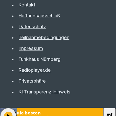
Kontakt
Haftungsausschluß
Datenschutz
Teilnahmebedingungen
Impressum
Funkhaus Nürnberg
Radioplayer.de
Privatsphäre
KI Transparenz-Hinweis
Die besten
queue_music
play_arrow