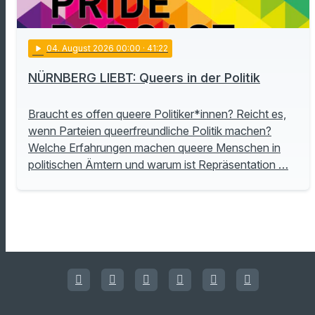
play_arrow
04
. August 2026 00:00
· 41:22
NÜRNBERG LIEBT: Queers in der Politik
Braucht es offen queere Politiker*innen? Reicht es,
wenn Parteien queerfreundliche Politik machen?
Welche Erfahrungen machen queere Menschen in
politischen Ämtern und warum ist Repräsentation …