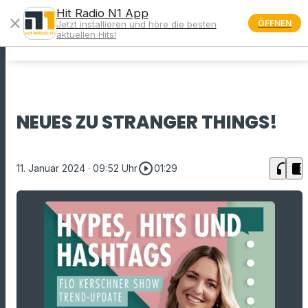
Hit Radio N1 App
close
ÖFFNEN
Jetzt installieren und höre die besten
menu
aktuellen Hits!
NEUES ZU STRANGER THINGS!
play_circle_outline
headphones
chrome_reader_mode
11. Januar 2024
· 09:52 Uhr
01:29