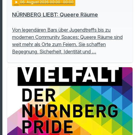
play_arrow
06
. August 2026 00:00
· 00:00
NÜRNBERG LIEBT: Queere Räume
Von legendären Bars über Jugendtreffs bis zu
modernen Community Spaces: Queere Räume sind
weit mehr als Orte zum Feiern. Sie schaffen
Begegnung, Sicherheit, Identität und …