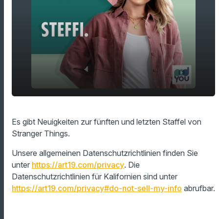
play_arrow
Neues zu Stranger Things!
Es gibt Neuigkeiten zur fünften und letzten Staffel von
Stranger Things.
00:00
01:29
Unsere allgemeinen Datenschutzrichtlinien finden Sie
unter
https://art19.com/privacy
. Die
Datenschutzrichtlinien für Kalifornien sind unter
https://art19.com/privacy#do-not-sell-my-info
abrufbar.