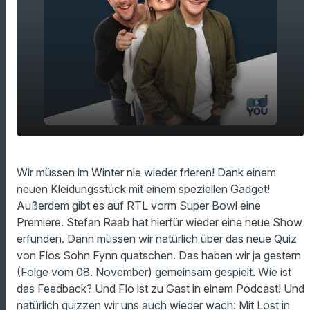
play_arrow
Nie wieder frieren im Winter!
Wir müssen im Winter nie wieder frieren! Dank einem
neuen Kleidungsstück mit einem speziellen Gadget!
00:00
15:55
Außerdem gibt es auf RTL vorm Super Bowl eine
Premiere. Stefan Raab hat hierfür wieder eine neue Show
erfunden. Dann müssen wir natürlich über das neue Quiz
von Flos Sohn Fynn quatschen. Das haben wir ja gestern
(Folge vom 08. November) gemeinsam gespielt. Wie ist
das Feedback? Und Flo ist zu Gast in einem Podcast! Und
natürlich quizzen wir uns auch wieder wach: Mit Lost in