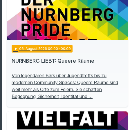
play_arrow
06
. August 2026 00:00
· 00:00
NÜRNBERG LIEBT: Queere Räume
Von legendären Bars über Jugendtreffs bis zu
modernen Community Spaces: Queere Räume sind
weit mehr als Orte zum Feiern. Sie schaffen
Begegnung, Sicherheit, Identität und …