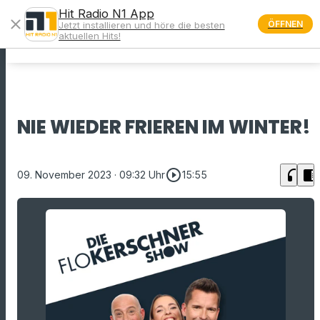
Hit Radio N1 App
close
ÖFFNEN
Jetzt installieren und höre die besten
menu
aktuellen Hits!
NIE WIEDER FRIEREN IM WINTER!
play_circle_outline
headphones
chrome_reader_mode
09. November 2023
· 09:32 Uhr
15:55