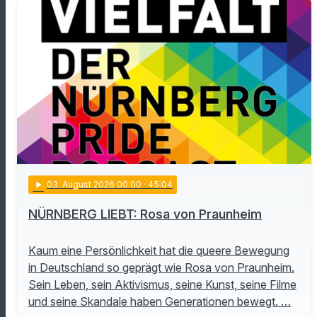
play_arrow
03
. August 2026 00:00
· 45:04
NÜRNBERG LIEBT: Rosa von Praunheim
Kaum eine Persönlichkeit hat die queere Bewegung
in Deutschland so geprägt wie Rosa von Praunheim.
Sein Leben, sein Aktivismus, seine Kunst, seine Filme
und seine Skandale haben Generationen bewegt. …