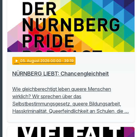
play_arrow
05
. August 2026 00:00
· 39:19
NÜRNBERG LIEBT: Chancengleichheit
Wie gleichberechtigt leben queere Menschen
wirklich? Wir sprechen über das
Selbstbestimmungsgesetz, queere Bildungsarbeit,
Hasskriminalität, Queerfeindlichkeit an Schulen, die …