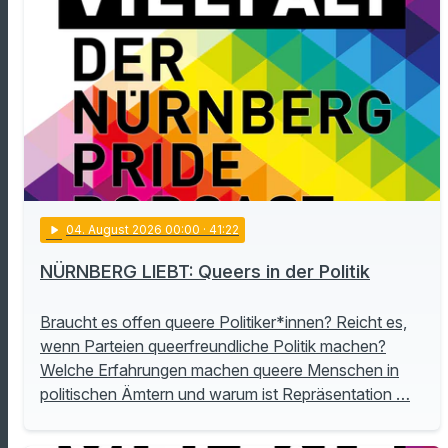
play_arrow
04
. August 2026 00:00
· 41:22
NÜRNBERG LIEBT: Queers in der Politik
Braucht es offen queere Politiker*innen? Reicht es,
wenn Parteien queerfreundliche Politik machen?
Welche Erfahrungen machen queere Menschen in
politischen Ämtern und warum ist Repräsentation …