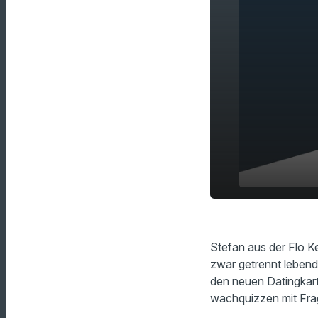
(Noch) verh
play_arrow
No Go?
Stefan aus der Flo K
zwar getrennt lebend 
den neuen Datingkart
wachquizzen mit Fra