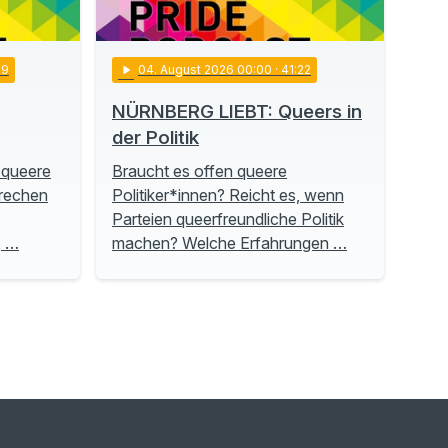
19
play_arrow
04
. August 2026 00:00
· 41:22
NÜRNBERG LIEBT: Queers in
der Politik
 queere
Braucht es offen queere
prechen
Politiker*innen? Reicht es, wenn
Parteien queerfreundliche Politik
, …
machen? Welche Erfahrungen …