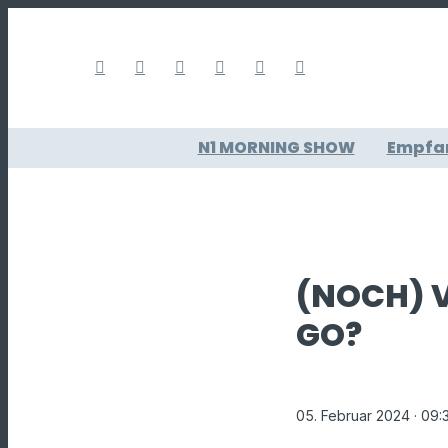
N1 MORNING SHOW
Empfa
(NOCH) V
GO?
05. Februar 2024
· 09: