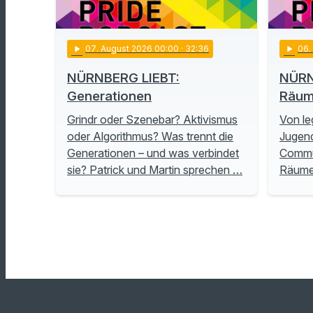
play_arrow
07
. August 2026 00:00
· 32:36
play_arrow
06
NÜRNBERG LIEBT:
NÜRN
Generationen
Räu
Grindr oder Szenebar? Aktivismus
Von le
oder Algorithmus? Was trennt die
Jugend
Generationen – und was verbindet
Commu
sie? Patrick und Martin sprechen …
Räume 