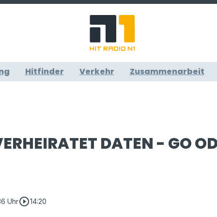
ng
Hitfinder
Verkehr
Zusammenarbeit
ERHEIRATET DATEN - GO O
play_circle_outline
36 Uhr
14:20