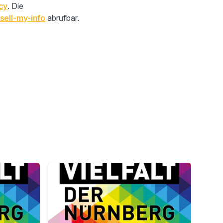
cy
. Die
sell-my-info
abrufbar.