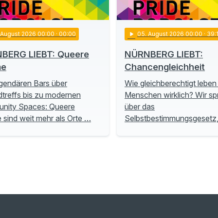
. August 2026 00:00
· 00:00
play_arrow
05
. August 2026 00:00
· 39:
BERG LIEBT: Queere
NÜRNBERG LIEBT:
me
Chancengleichheit
gendären Bars über
Wie gleichberechtigt leben
treffs bis zu modernen
Menschen wirklich? Wir s
nity Spaces: Queere
über das
sind weit mehr als Orte …
Selbstbestimmungsgesetz