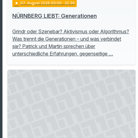
play_arrow
07
. August 2026 00:00
· 32:36
NÜRNBERG LIEBT: Generationen
Grindr oder Szenebar? Aktivismus oder Algorithmus?
Was trennt die Generationen – und was verbindet
sie? Patrick und Martin sprechen über
unterschiedliche Erfahrungen, gegenseitige …