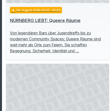
play_arrow
06
. August 2026 00:00
· 00:00
NÜRNBERG LIEBT: Queere Räume
Von legendären Bars über Jugendtreffs bis zu
modernen Community Spaces: Queere Räume sind
weit mehr als Orte zum Feiern. Sie schaffen
Begegnung, Sicherheit, Identität und …