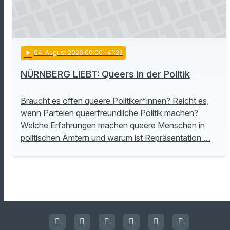
play_arrow
04
. August 2026 00:00
· 41:22
NÜRNBERG LIEBT: Queers in der Politik
Braucht es offen queere Politiker*innen? Reicht es,
wenn Parteien queerfreundliche Politik machen?
Welche Erfahrungen machen queere Menschen in
politischen Ämtern und warum ist Repräsentation …