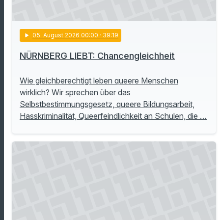
play_arrow
05
. August 2026 00:00
· 39:19
NÜRNBERG LIEBT: Chancengleichheit
Wie gleichberechtigt leben queere Menschen
wirklich? Wir sprechen über das
Selbstbestimmungsgesetz, queere Bildungsarbeit,
Hasskriminalität, Queerfeindlichkeit an Schulen, die …