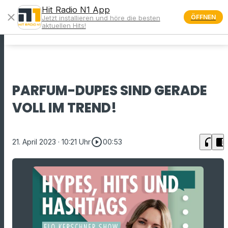
Hit Radio N1 App
close
ÖFFNEN
Jetzt installieren und höre die besten
menu
aktuellen Hits!
PARFUM-DUPES SIND GERADE
VOLL IM TREND!
play_circle_outline
headphones
chrome_reader_mode
21. April 2023
· 10:21 Uhr
00:53