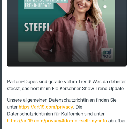
play_arrow
Parfum-Dupes sind gerade voll im Trend!
Parfum-Dupes sind gerade voll im Trend! Was da dahinter
steckt, das hört ihr im Flo Kerschner Show Trend Update
00:00
00:53
Unsere allgemeinen Datenschutzrichtlinien finden Sie
unter
https://art19.com/privacy
. Die
Datenschutzrichtlinien für Kalifornien sind unter
https://art19.com/privacy#do-not-sell-my-info
abrufbar.