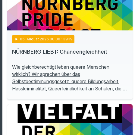
play_arrow
05
. August 2026 00:00
· 39:19
NÜRNBERG LIEBT: Chancengleichheit
Wie gleichberechtigt leben queere Menschen
wirklich? Wir sprechen über das
Selbstbestimmungsgesetz, queere Bildungsarbeit,
Hasskriminalität, Queerfeindlichkeit an Schulen, die …