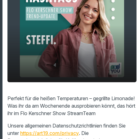
Perfekt für die heißen Temperaturen -
play_arrow
Perfekt für die heißen Temperaturen – gegrillte Limonade!
gegrillte Limonade!
Was ihr da am Wochenende ausprobieren könnt, das hört
00:00
01:01
ihr im Flo Kerschner Show StreamTeam
Unsere allgemeinen Datenschutzrichtlinien finden Sie
unter
https://art19.com/privacy
. Die