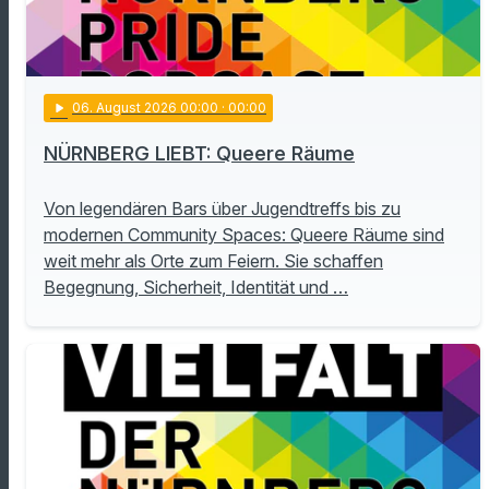
play_arrow
06
. August 2026 00:00
· 00:00
NÜRNBERG LIEBT: Queere Räume
Von legendären Bars über Jugendtreffs bis zu
modernen Community Spaces: Queere Räume sind
weit mehr als Orte zum Feiern. Sie schaffen
Begegnung, Sicherheit, Identität und …