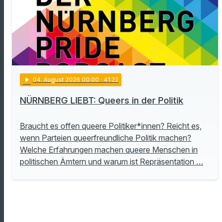
play_arrow
04
. August 2026 00:00
· 41:22
NÜRNBERG LIEBT: Queers in der Politik
Braucht es offen queere Politiker*innen? Reicht es,
wenn Parteien queerfreundliche Politik machen?
Welche Erfahrungen machen queere Menschen in
politischen Ämtern und warum ist Repräsentation …