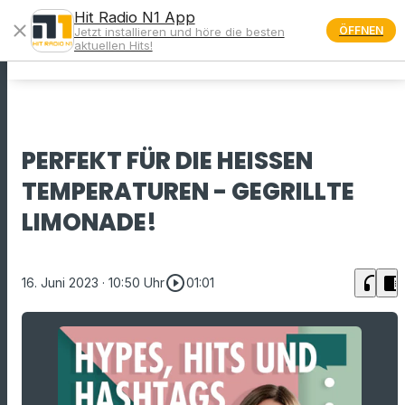
Hit Radio N1 App
close
ÖFFNEN
Jetzt installieren und höre die besten
menu
aktuellen Hits!
PERFEKT FÜR DIE HEISSEN T
EMPERATUREN - GEGRILLTE L
IMONADE!
play_circle_outline
headphones
chrome_reader_mode
16. Juni 2023
· 10:50 Uhr
01:01