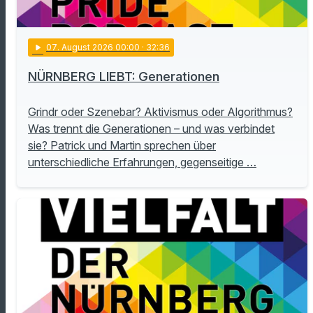
play_arrow
07
. August 2026 00:00
· 32:36
NÜRNBERG LIEBT: Generationen
Grindr oder Szenebar? Aktivismus oder Algorithmus?
Was trennt die Generationen – und was verbindet
sie? Patrick und Martin sprechen über
unterschiedliche Erfahrungen, gegenseitige …