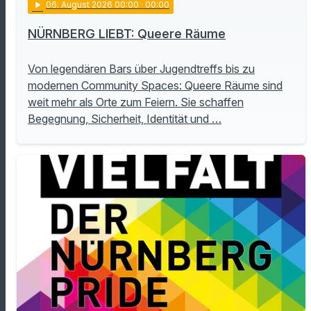
play_arrow
06
. August 2026 00:00
· 00:00
NÜRNBERG LIEBT: Queere Räume
Von legendären Bars über Jugendtreffs bis zu
modernen Community Spaces: Queere Räume sind
weit mehr als Orte zum Feiern. Sie schaffen
Begegnung, Sicherheit, Identität und …