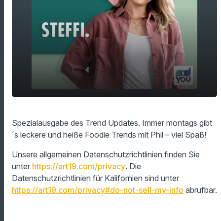
play_arrow
Phils Foodie Fantasien
Spezialausgabe des Trend Updates. Immer montags gibt
´s leckere und heiße Foodie Trends mit Phil – viel Spaß!
00:00
03:46
Unsere allgemeinen Datenschutzrichtlinien finden Sie
unter
https://art19.com/privacy
. Die
Datenschutzrichtlinien für Kalifornien sind unter
https://art19.com/privacy#do-not-sell-my-info
abrufbar.