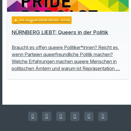
play_arrow
04
. August 2026 00:00
· 41:22
NÜRNBERG LIEBT: Queers in der Politik
Braucht es offen queere Politiker*innen? Reicht es,
wenn Parteien queerfreundliche Politik machen?
Welche Erfahrungen machen queere Menschen in
politischen Ämtern und warum ist Repräsentation …