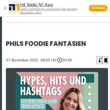
Hit Radio N1 App
close
ÖFFNEN
Jetzt installieren und höre die besten
menu
aktuellen Hits!
PHILS FOODIE FANTASIEN
play_circle_outline
headphones
chrome_reader_mode
07. November 2022
· 08:00 Uhr
03:46