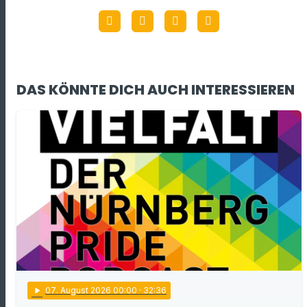
DAS KÖNNTE DICH AUCH INTERESSIEREN
play_arrow
07
. August 2026 00:00
· 32:36