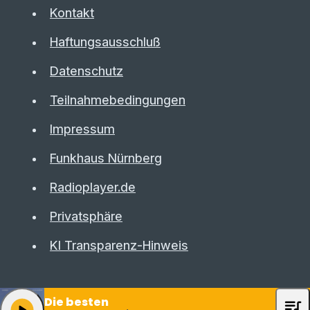
Kontakt
Haftungsausschluß
Datenschutz
Teilnahmebedingungen
Impressum
Funkhaus Nürnberg
Radioplayer.de
Privatsphäre
KI Transparenz-Hinweis
Die besten
queue_music
play_arrow