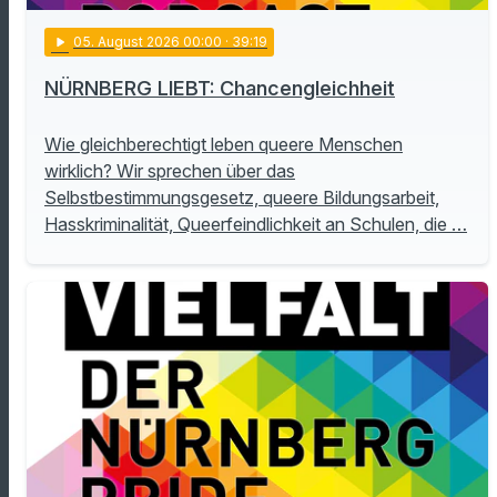
play_arrow
05
. August 2026 00:00
· 39:19
NÜRNBERG LIEBT: Chancengleichheit
Wie gleichberechtigt leben queere Menschen
wirklich? Wir sprechen über das
Selbstbestimmungsgesetz, queere Bildungsarbeit,
Hasskriminalität, Queerfeindlichkeit an Schulen, die …