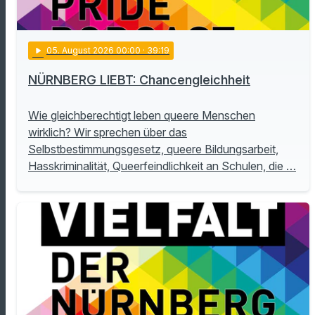
play_arrow
05
. August 2026 00:00
· 39:19
NÜRNBERG LIEBT: Chancengleichheit
Wie gleichberechtigt leben queere Menschen
wirklich? Wir sprechen über das
Selbstbestimmungsgesetz, queere Bildungsarbeit,
Hasskriminalität, Queerfeindlichkeit an Schulen, die …