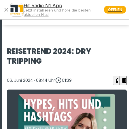
Hit Radio N1 App
close
ÖFFNEN
Jetzt installieren und höre die besten
menu
aktuellen Hits!
REISETREND 2024: DRY
TRIPPING
play_circle_outline
headphones
chrome_reader_mode
06. Juni 2024
· 08:44 Uhr
01:39