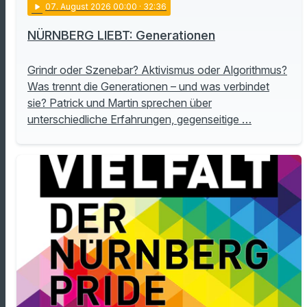
play_arrow
07
. August 2026 00:00
· 32:36
NÜRNBERG LIEBT: Generationen
Grindr oder Szenebar? Aktivismus oder Algorithmus?
Was trennt die Generationen – und was verbindet
sie? Patrick und Martin sprechen über
unterschiedliche Erfahrungen, gegenseitige …