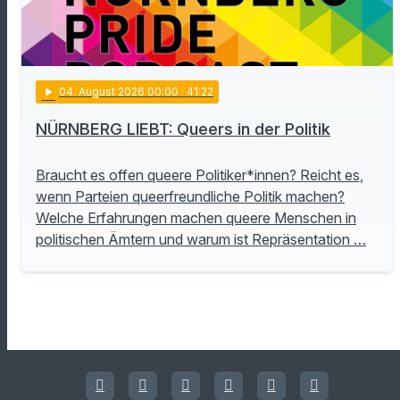
play_arrow
04
. August 2026 00:00
· 41:22
NÜRNBERG LIEBT: Queers in der Politik
Braucht es offen queere Politiker*innen? Reicht es,
wenn Parteien queerfreundliche Politik machen?
Welche Erfahrungen machen queere Menschen in
politischen Ämtern und warum ist Repräsentation …