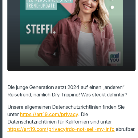
play_arrow
Reisetrend 2024: Dry Tripping
Die junge Generation setzt 2024 auf einen „anderen“
Reisetrend, nämlich Dry Tripping! Was steckt dahinter?
00:00
01:39
Unsere allgemeinen Datenschutzrichtlinien finden Sie
unter
https://art19.com/privacy
. Die
Datenschutzrichtlinien für Kalifornien sind unter
https://art19.com/privacy#do-not-sell-my-info
abrufbar.