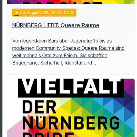
play_arrow
06
. August 2026 00:00
· 00:00
NÜRNBERG LIEBT: Queere Räume
Von legendären Bars über Jugendtreffs bis zu
modernen Community Spaces: Queere Räume sind
weit mehr als Orte zum Feiern. Sie schaffen
Begegnung, Sicherheit, Identität und …