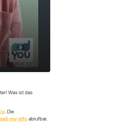
ter! Was ist das
cy
. Die
sell-my-info
abrufbar.