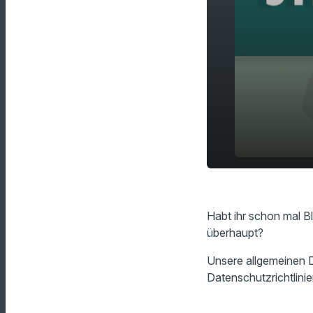
Reisetrend:
play_arrow
beliebter!
Habt ihr schon mal Bl
überhaupt?
Unsere allgemeinen D
Datenschutzrichtlinie