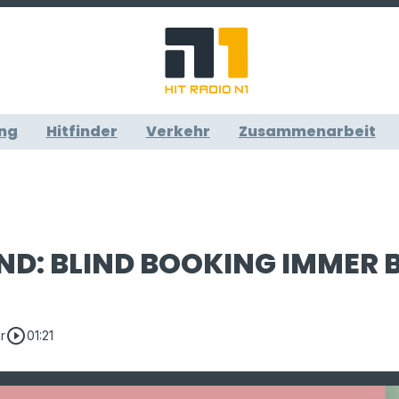
ng
Hitfinder
Verkehr
Zusammenarbeit
ND: BLIND BOOKING IMMER B
play_circle_outline
r
01:21