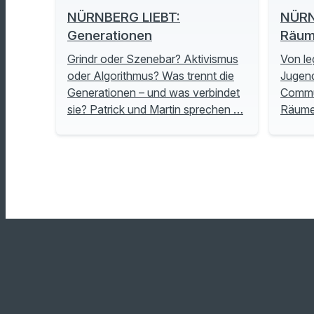
NÜRNBERG LIEBT:
NÜRN
Generationen
Räu
Grindr oder Szenebar? Aktivismus
Von le
oder Algorithmus? Was trennt die
Jugend
Generationen – und was verbindet
Commu
sie? Patrick und Martin sprechen …
Räume 