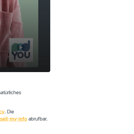
atürliches
cy
. Die
sell-my-info
abrufbar.