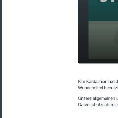
Reiswasser 
play_arrow
Haarwuchsm
Kim Kardashian hat d
Wundermittel benutzt
Unsere allgemeinen D
Datenschutzrichtlinie