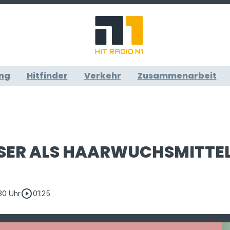
ng
Hitfinder
Verkehr
Zusammenarbeit
SER ALS HAARWUCHSMITTE
play_circle_outline
:30 Uhr
01:25