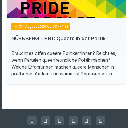
play_arrow
04
. August 2026 00:00
· 41:22
NÜRNBERG LIEBT: Queers in der Politik
Braucht es offen queere Politiker*innen? Reicht es,
wenn Parteien queerfreundliche Politik machen?
Welche Erfahrungen machen queere Menschen in
politischen Ämtern und warum ist Repräsentation …