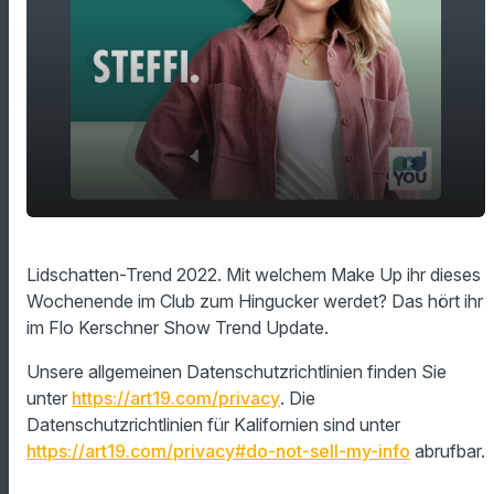
play_arrow
Rosa Lidschatten
Lidschatten-Trend 2022. Mit welchem Make Up ihr dieses
Wochenende im Club zum Hingucker werdet? Das hört ihr
00:00
00:49
im Flo Kerschner Show Trend Update.
Unsere allgemeinen Datenschutzrichtlinien finden Sie
unter
https://art19.com/privacy
. Die
Datenschutzrichtlinien für Kalifornien sind unter
https://art19.com/privacy#do-not-sell-my-info
abrufbar.