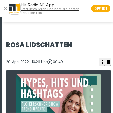
Hit Radio N1 App
close
ÖFFNEN
Jetzt installieren und höre die besten
menu
aktuellen Hits!
ROSA LIDSCHATTEN
play_circle_outline
headphones
chrome_reader_mode
29. April 2022
· 10:26 Uhr
00:49