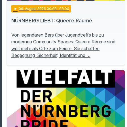
play_arrow
06
. August 2026 00:00
· 00:00
NÜRNBERG LIEBT: Queere Räume
Von legendären Bars über Jugendtreffs bis zu
modernen Community Spaces: Queere Räume sind
weit mehr als Orte zum Feiern. Sie schaffen
Begegnung, Sicherheit, Identität und …