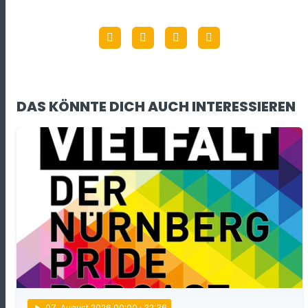
DAS KÖNNTE DICH AUCH INTERESSIEREN
play_arrow
07
. August 2026 00:00
· 32:36