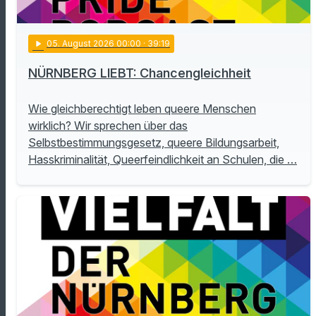
play_arrow
05
. August 2026 00:00
· 39:19
NÜRNBERG LIEBT: Chancengleichheit
Wie gleichberechtigt leben queere Menschen
wirklich? Wir sprechen über das
Selbstbestimmungsgesetz, queere Bildungsarbeit,
Hasskriminalität, Queerfeindlichkeit an Schulen, die …