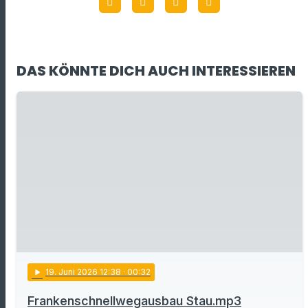
DAS KÖNNTE DICH AUCH INTERESSIEREN
play_arrow
19
. Juni 2026 12:38
· 00:32
Frankenschnellwegausbau Stau.mp3