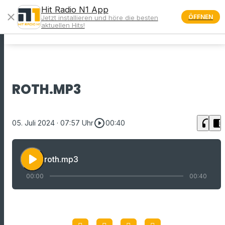
Hit Radio N1 App
close
ÖFFNEN
Jetzt installieren und höre die besten
menu
aktuellen Hits!
ROTH.MP3
play_circle_outline
headphones
chrome_reader_mode
05. Juli 2024
· 07:57 Uhr
00:40
play_arrow
roth.mp3
00:00
00:40