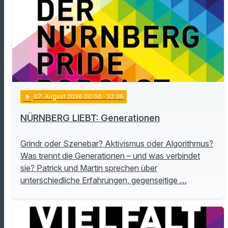
play_arrow
07
. August 2026 00:00
· 32:36
NÜRNBERG LIEBT: Generationen
Grindr oder Szenebar? Aktivismus oder Algorithmus?
Was trennt die Generationen – und was verbindet
sie? Patrick und Martin sprechen über
unterschiedliche Erfahrungen, gegenseitige …