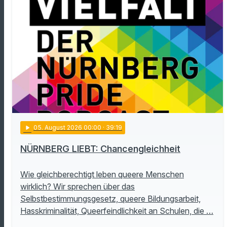
play_arrow
05
. August 2026 00:00
· 39:19
NÜRNBERG LIEBT: Chancengleichheit
Wie gleichberechtigt leben queere Menschen
wirklich? Wir sprechen über das
Selbstbestimmungsgesetz, queere Bildungsarbeit,
Hasskriminalität, Queerfeindlichkeit an Schulen, die …