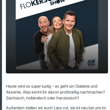
Sächsisch, Schwäbisch oder Italienisch -
play_arrow
Heute wird es super lustig – es geht um Dialekte und
Welche Akzente könnt ihr perfekt
Akzente. Was könnt ihr davon profimäßig nachmachen?
nachmachen?
Sächsisch, holländisch oder französisch?
00:00
18:20
Außerdem stellen wir euch Lara vor, sie ist neu bei uns im