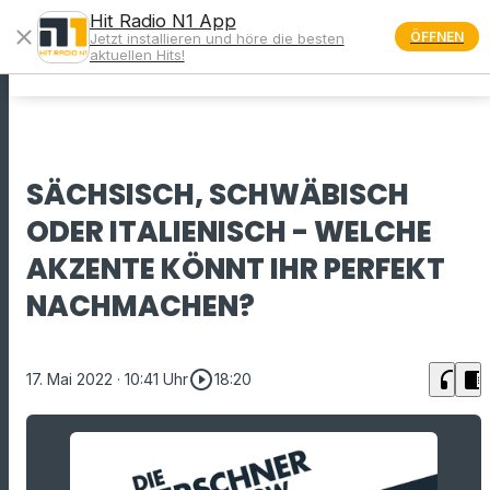
Hit Radio N1 App
close
ÖFFNEN
Jetzt installieren und höre die besten
menu
aktuellen Hits!
SÄCHSISCH, SCHWÄBISCH
ODER ITALIENISCH - WELCHE
AKZENTE KÖNNT IHR PERFEKT
NACHMACHEN?
play_circle_outline
headphones
chrome_reader_mode
17. Mai 2022
· 10:41 Uhr
18:20