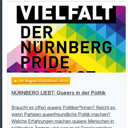
play_arrow
04
. August 2026 00:00
· 41:22
NÜRNBERG LIEBT: Queers in der Politik
Braucht es offen queere Politiker*innen? Reicht es,
wenn Parteien queerfreundliche Politik machen?
Welche Erfahrungen machen queere Menschen in
politischen Ämtern und warum ist Repräsentation …