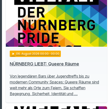
play_arrow
06
. August 2026 00:00
· 00:00
NÜRNBERG LIEBT: Queere Räume
Von legendären Bars über Jugendtreffs bis zu
modernen Community Spaces: Queere Räume sind
weit mehr als Orte zum Feiern. Sie schaffen
Begegnung, Sicherheit, Identität und …