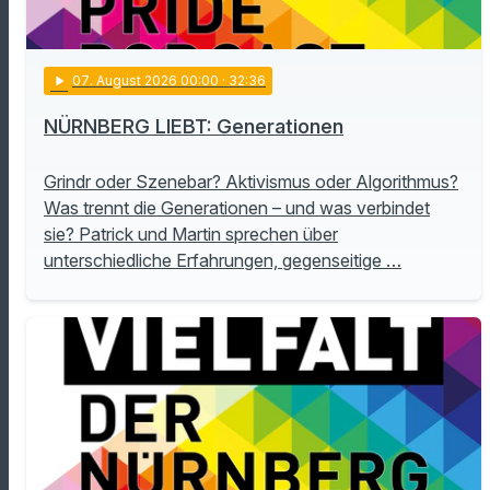
play_arrow
07
. August 2026 00:00
· 32:36
NÜRNBERG LIEBT: Generationen
Grindr oder Szenebar? Aktivismus oder Algorithmus?
Was trennt die Generationen – und was verbindet
sie? Patrick und Martin sprechen über
unterschiedliche Erfahrungen, gegenseitige …