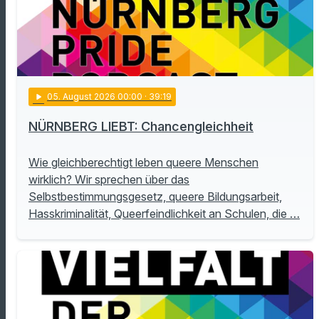
play_arrow
05
. August 2026 00:00
· 39:19
NÜRNBERG LIEBT: Chancengleichheit
Wie gleichberechtigt leben queere Menschen
wirklich? Wir sprechen über das
Selbstbestimmungsgesetz, queere Bildungsarbeit,
Hasskriminalität, Queerfeindlichkeit an Schulen, die …