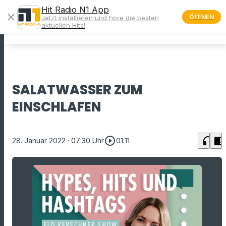
Hit Radio N1 App
close
ÖFFNEN
Jetzt installieren und höre die besten
menu
aktuellen Hits!
SALATWASSER ZUM
EINSCHLAFEN
play_circle_outline
headphones
chrome_reader_mode
28. Januar 2022
· 07:30 Uhr
01:11