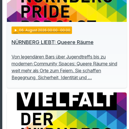
play_arrow
06
. August 2026 00:00
· 00:00
NÜRNBERG LIEBT: Queere Räume
Von legendären Bars über Jugendtreffs bis zu
modernen Community Spaces: Queere Räume sind
weit mehr als Orte zum Feiern. Sie schaffen
Begegnung, Sicherheit, Identität und …