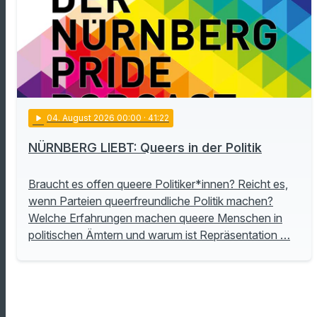
play_arrow
04
. August 2026 00:00
· 41:22
NÜRNBERG LIEBT: Queers in der Politik
Braucht es offen queere Politiker*innen? Reicht es,
wenn Parteien queerfreundliche Politik machen?
Welche Erfahrungen machen queere Menschen in
politischen Ämtern und warum ist Repräsentation …