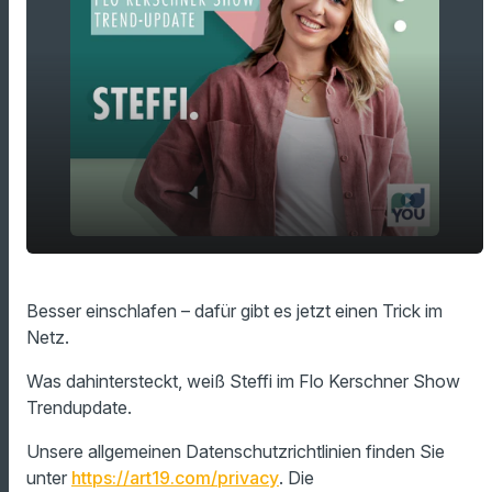
play_arrow
Salatwasser zum Einschlafen
Besser einschlafen – dafür gibt es jetzt einen Trick im
Netz.
00:00
01:11
Was dahintersteckt, weiß Steffi im Flo Kerschner Show
Trendupdate.
Unsere allgemeinen Datenschutzrichtlinien finden Sie
unter
https://art19.com/privacy
. Die