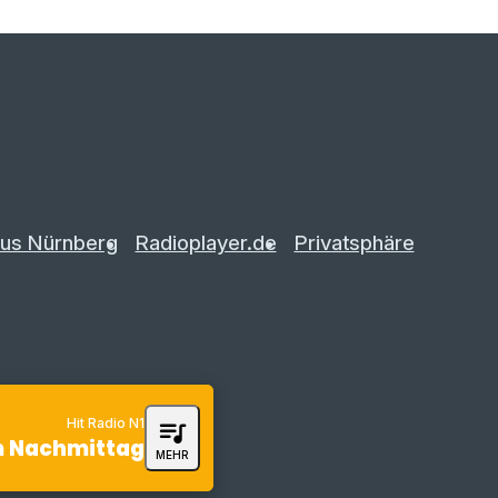
us Nürnberg
Radioplayer.de
Privatsphäre
Hit Radio N1
queue_music
m Nachmittag