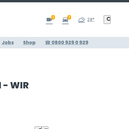
1
1
videocam
directions_car
search
28°
Jobs
Shop
☎ 0800 929 0 929
 - WIR