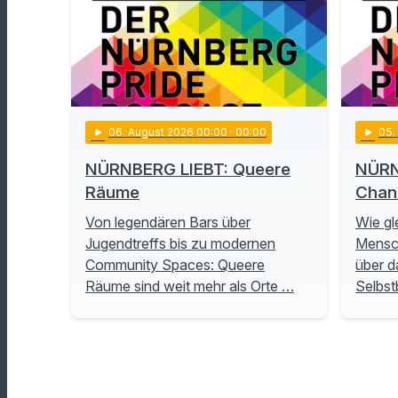
play_arrow
06
. August 2026 00:00
· 00:00
play_arrow
05
NÜRNBERG LIEBT: Queere
NÜRN
Räume
Chan
Von legendären Bars über
Wie gl
Jugendtreffs bis zu modernen
Mensch
Community Spaces: Queere
über d
Räume sind weit mehr als Orte …
Selbs