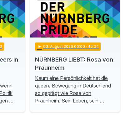
22
play_arrow
03
. August 2026 00:00
· 45:04
ers in
NÜRNBERG LIEBT: Rosa von
Praunheim
Kaum eine Persönlichkeit hat die
, wenn
queere Bewegung in Deutschland
olitik
so geprägt wie Rosa von
ngen …
Praunheim. Sein Leben, sein …