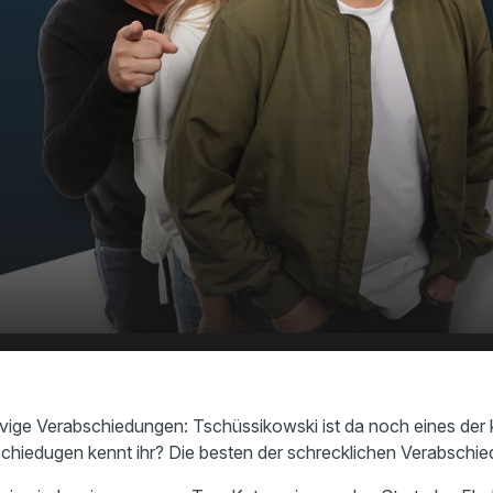
hüssko...Bis Baldrian - Wir suchen die
00:00
ten Verabschiedungen ever!
vige Verabschiedungen: Tschüssikowski ist da noch eines der 
chiedugen kennt ihr? Die besten der schrecklichen Verabschied