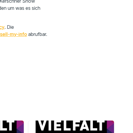
o Kerschner Show
den um was es sich
cy
. Die
sell-my-info
abrufbar.