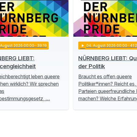
. August 2026 00:00
· 39:19
play_arrow
04
. August 2026 00:00
· 41:
BERG LIEBT:
NÜRNBERG LIEBT: Que
cengleichheit
der Politik
eichberechtigt leben queere
Braucht es offen queere
en wirklich? Wir sprechen
Politiker*innen? Reicht es
as
Parteien queerfreundliche P
tbestimmungsgesetz, …
machen? Welche Erfahru