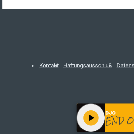
Kontakt
Haftungsausschluß
Datens
DJO
play_arrow
END O