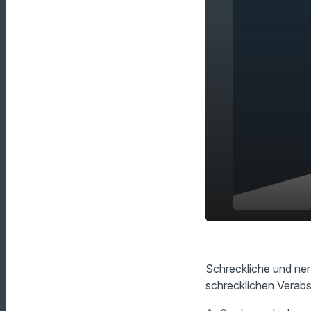
San Frantsc
play_arrow
schlechtes
Schreckliche und ner
schrecklichen Verabs