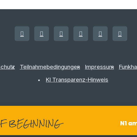
chutz
Teilnahmebedingungen
Impressum
Funkha
KI Transparenz-Hinweis
F BEGINNING
N1 a