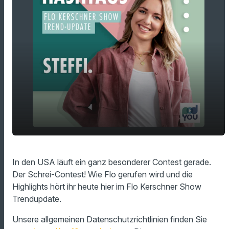
Schrei-Contest - So rufen Frauen in den USA
play_arrow
In den USA läuft ein ganz besonderer Contest gerade.
ihre Ehemänner!
Der Schrei-Contest! Wie Flo gerufen wird und die
00:00
01:19
Highlights hört ihr heute hier im Flo Kerschner Show
Trendupdate.
Unsere allgemeinen Datenschutzrichtlinien finden Sie