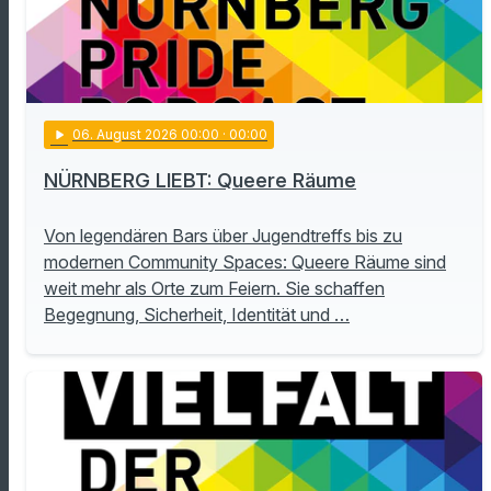
play_arrow
06
. August 2026 00:00
· 00:00
NÜRNBERG LIEBT: Queere Räume
Von legendären Bars über Jugendtreffs bis zu
modernen Community Spaces: Queere Räume sind
weit mehr als Orte zum Feiern. Sie schaffen
Begegnung, Sicherheit, Identität und …