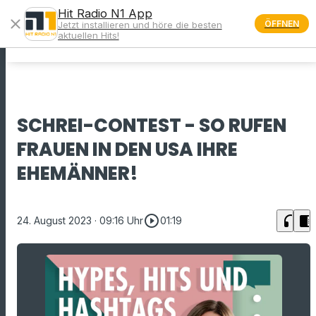
Hit Radio N1 App
close
ÖFFNEN
Jetzt installieren und höre die besten
menu
aktuellen Hits!
SCHREI-CONTEST - SO RUFEN
FRAUEN IN DEN USA IHRE
EHEMÄNNER!
play_circle_outline
headphones
chrome_reader_mode
24. August 2023
· 09:16 Uhr
01:19