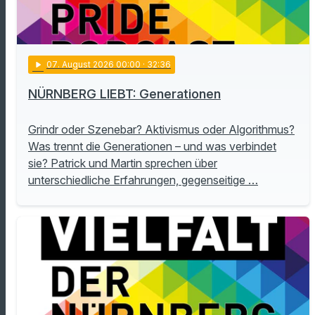
play_arrow
07
. August 2026 00:00
· 32:36
NÜRNBERG LIEBT: Generationen
Grindr oder Szenebar? Aktivismus oder Algorithmus?
Was trennt die Generationen – und was verbindet
sie? Patrick und Martin sprechen über
unterschiedliche Erfahrungen, gegenseitige …