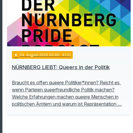
play_arrow
04
. August 2026 00:00
· 41:22
NÜRNBERG LIEBT: Queers in der Politik
Braucht es offen queere Politiker*innen? Reicht es,
wenn Parteien queerfreundliche Politik machen?
Welche Erfahrungen machen queere Menschen in
politischen Ämtern und warum ist Repräsentation …