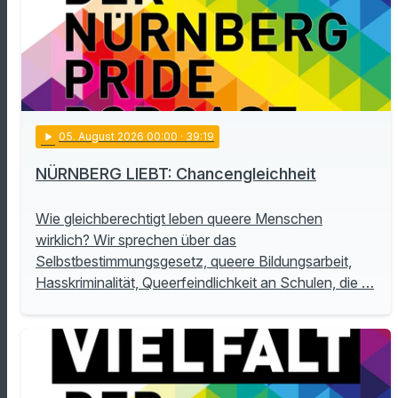
play_arrow
05
. August 2026 00:00
· 39:19
NÜRNBERG LIEBT: Chancengleichheit
Wie gleichberechtigt leben queere Menschen
wirklich? Wir sprechen über das
Selbstbestimmungsgesetz, queere Bildungsarbeit,
Hasskriminalität, Queerfeindlichkeit an Schulen, die …