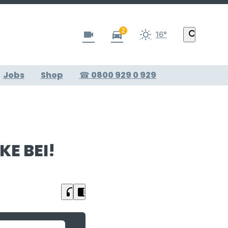
2
videocam
directions_car
search
16°
Jobs
Shop
☎ 0800 929 0 929
E BEI!
headphones
chrome_reader_mode