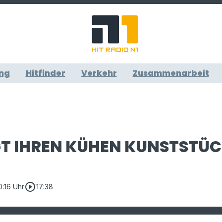
ng
Hitfinder
Verkehr
Zusammenarbeit
GT IHREN KÜHEN KUNSTSTÜCK
play_circle_outline
10:16 Uhr
17:38