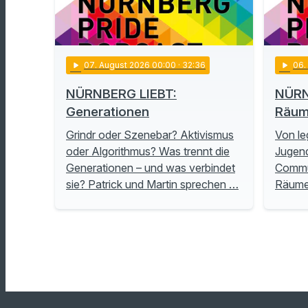
play_arrow
07
. August 2026 00:00
· 32:36
play_arrow
06
NÜRNBERG LIEBT:
NÜRN
Generationen
Räu
Grindr oder Szenebar? Aktivismus
Von le
oder Algorithmus? Was trennt die
Jugend
Generationen – und was verbindet
Commu
sie? Patrick und Martin sprechen …
Räume 