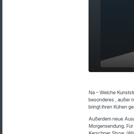
Sie bringt 
play_arrow
Kunststücke
Na – Welche Kunststüc
besonderes , außer m
bringt ihren Kühen g
Außerdem neue Ausga
Morgensendung. Für 
Kerschner Show -Wis