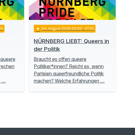
19
play_arrow
04
. August 2026 00:00
· 41:22
NÜRNBERG LIEBT: Queers in
der Politik
 queere
Braucht es offen queere
prechen
Politiker*innen? Reicht es, wenn
Parteien queerfreundliche Politik
, …
machen? Welche Erfahrungen …