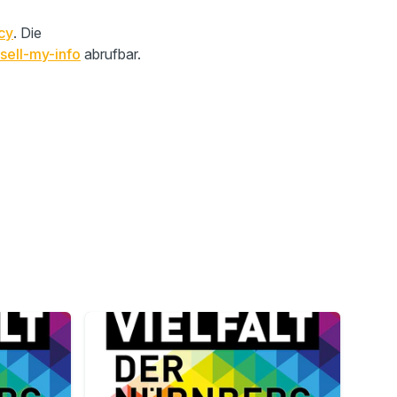
cy
. Die
sell-my-info
abrufbar.