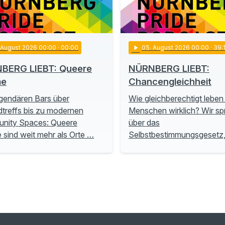
. August 2026 00:00
· 00:00
play_arrow
05
. August 2026 00:00
· 39:
BERG LIEBT: Queere
NÜRNBERG LIEBT:
me
Chancengleichheit
gendären Bars über
Wie gleichberechtigt leben
treffs bis zu modernen
Menschen wirklich? Wir s
nity Spaces: Queere
über das
sind weit mehr als Orte …
Selbstbestimmungsgesetz