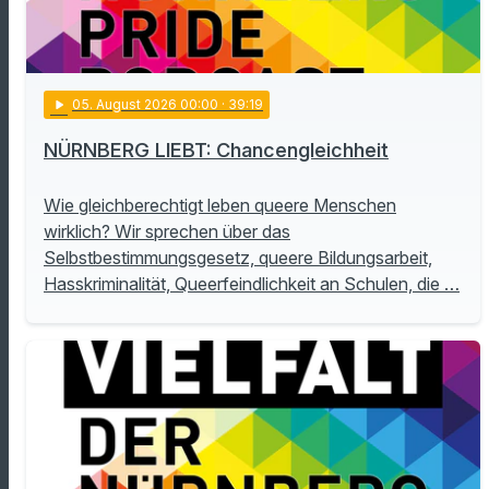
play_arrow
05
. August 2026 00:00
· 39:19
NÜRNBERG LIEBT: Chancengleichheit
Wie gleichberechtigt leben queere Menschen
wirklich? Wir sprechen über das
Selbstbestimmungsgesetz, queere Bildungsarbeit,
Hasskriminalität, Queerfeindlichkeit an Schulen, die …