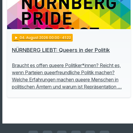
play_arrow
04
. August 2026 00:00
· 41:22
NÜRNBERG LIEBT: Queers in der Politik
Braucht es offen queere Politiker*innen? Reicht es,
wenn Parteien queerfreundliche Politik machen?
Welche Erfahrungen machen queere Menschen in
politischen Ämtern und warum ist Repräsentation …