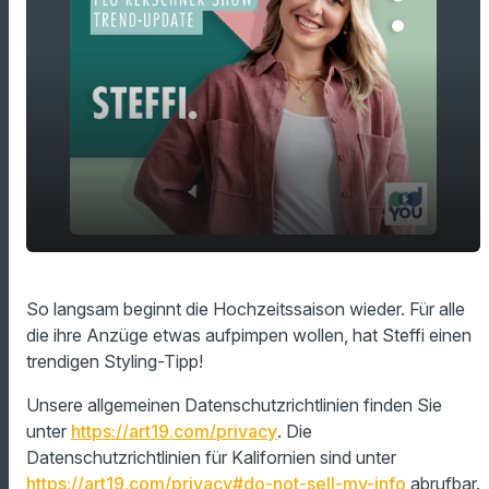
play_arrow
So können Männer ihre Anzüge pimpen!
So langsam beginnt die Hochzeitssaison wieder. Für alle
die ihre Anzüge etwas aufpimpen wollen, hat Steffi einen
00:00
01:33
trendigen Styling-Tipp!
Unsere allgemeinen Datenschutzrichtlinien finden Sie
unter
https://art19.com/privacy
. Die
Datenschutzrichtlinien für Kalifornien sind unter
https://art19.com/privacy#do-not-sell-my-info
abrufbar.