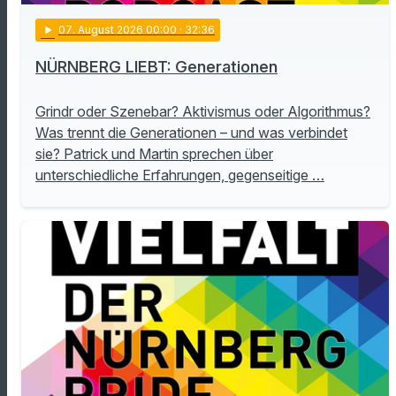
play_arrow
07
. August 2026 00:00
· 32:36
NÜRNBERG LIEBT: Generationen
Grindr oder Szenebar? Aktivismus oder Algorithmus?
Was trennt die Generationen – und was verbindet
sie? Patrick und Martin sprechen über
unterschiedliche Erfahrungen, gegenseitige …