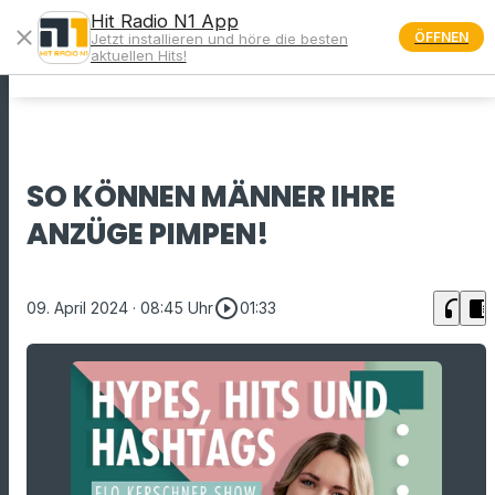
Hit Radio N1 App
close
ÖFFNEN
Jetzt installieren und höre die besten
menu
aktuellen Hits!
SO KÖNNEN MÄNNER IHRE
ANZÜGE PIMPEN!
play_circle_outline
headphones
chrome_reader_mode
09. April 2024
· 08:45 Uhr
01:33