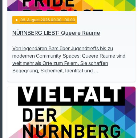
play_arrow
06
. August 2026 00:00
· 00:00
NÜRNBERG LIEBT: Queere Räume
Von legendären Bars über Jugendtreffs bis zu
modernen Community Spaces: Queere Räume sind
weit mehr als Orte zum Feiern. Sie schaffen
Begegnung, Sicherheit, Identität und …