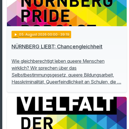
play_arrow
05
. August 2026 00:00
· 39:19
NÜRNBERG LIEBT: Chancengleichheit
Wie gleichberechtigt leben queere Menschen
wirklich? Wir sprechen über das
Selbstbestimmungsgesetz, queere Bildungsarbeit,
Hasskriminalität, Queerfeindlichkeit an Schulen, die …