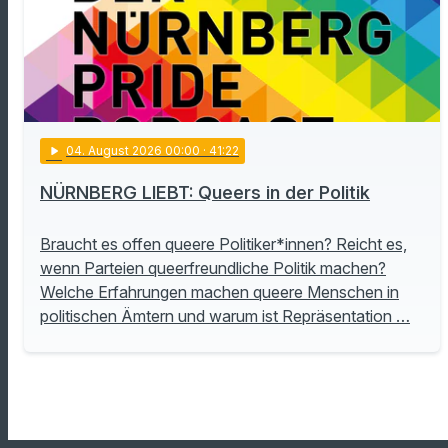
play_arrow
04
. August 2026 00:00
· 41:22
NÜRNBERG LIEBT: Queers in der Politik
Braucht es offen queere Politiker*innen? Reicht es,
wenn Parteien queerfreundliche Politik machen?
Welche Erfahrungen machen queere Menschen in
politischen Ämtern und warum ist Repräsentation …