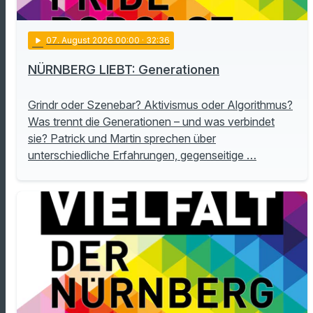
play_arrow
07
. August 2026 00:00
· 32:36
NÜRNBERG LIEBT: Generationen
Grindr oder Szenebar? Aktivismus oder Algorithmus?
Was trennt die Generationen – und was verbindet
sie? Patrick und Martin sprechen über
unterschiedliche Erfahrungen, gegenseitige …