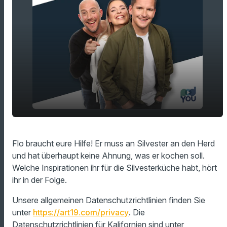
play_arrow
So sieht euer Silvester-Menü aus!
Flo braucht eure Hilfe! Er muss an Silvester an den Herd
und hat überhaupt keine Ahnung, was er kochen soll.
00:00
16:45
Welche Inspirationen ihr für die Silvesterküche habt, hört
ihr in der Folge.
Unsere allgemeinen Datenschutzrichtlinien finden Sie
unter
https://art19.com/privacy
. Die
Datenschutzrichtlinien für Kalifornien sind unter