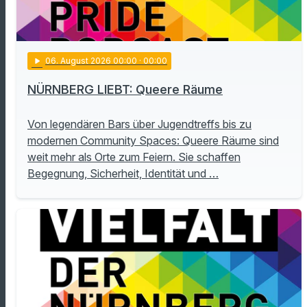
play_arrow
06
. August 2026 00:00
· 00:00
NÜRNBERG LIEBT: Queere Räume
Von legendären Bars über Jugendtreffs bis zu
modernen Community Spaces: Queere Räume sind
weit mehr als Orte zum Feiern. Sie schaffen
Begegnung, Sicherheit, Identität und …