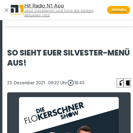
Hit Radio N1 App
close
ÖFFNEN
Jetzt installieren und höre die besten
menu
aktuellen Hits!
SO SIEHT EUER SILVESTER-MENÜ
AUS!
play_circle_outline
headphones
chrome_reader_mode
23. Dezember 2021
· 09:22 Uhr
16:45