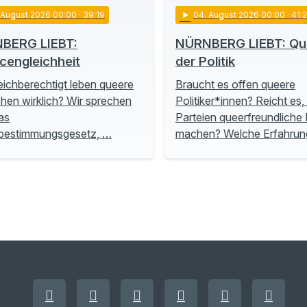
. August 2026 00:00
· 39:19
play_arrow
04
. August 2026 00:00
· 41:
BERG LIEBT:
NÜRNBERG LIEBT: Que
cengleichheit
der Politik
eichberechtigt leben queere
Braucht es offen queere
en wirklich? Wir sprechen
Politiker*innen? Reicht es
as
Parteien queerfreundliche P
tbestimmungsgesetz, …
machen? Welche Erfahru