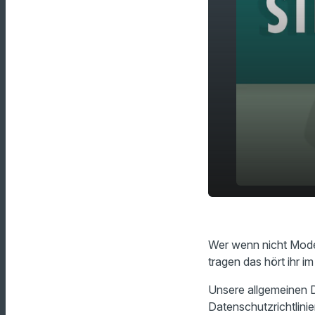
So sollen w
play_arrow
tragen!
Wer wenn nicht Model
tragen das hört ihr 
Unsere allgemeinen D
Datenschutzrichtlinie