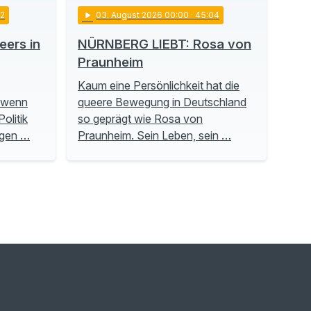
22
play_arrow
03
. August 2026 00:00
· 45:04
ers in
NÜRNBERG LIEBT: Rosa von
Praunheim
Kaum eine Persönlichkeit hat die
, wenn
queere Bewegung in Deutschland
olitik
so geprägt wie Rosa von
ngen …
Praunheim. Sein Leben, sein …