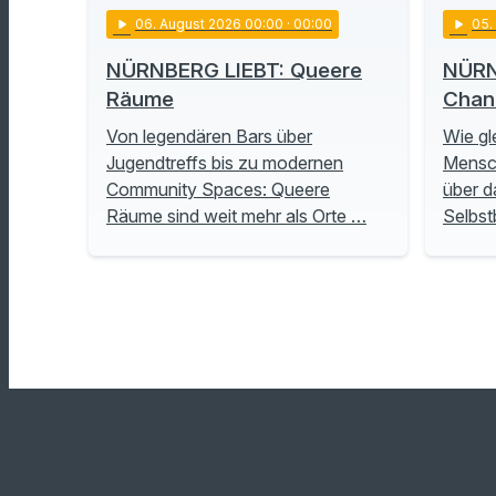
play_arrow
06
. August 2026 00:00
· 00:00
play_arrow
05
NÜRNBERG LIEBT: Queere
NÜRN
Räume
Chan
Von legendären Bars über
Wie gl
Jugendtreffs bis zu modernen
Mensch
Community Spaces: Queere
über d
Räume sind weit mehr als Orte …
Selbs