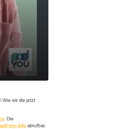
Wie wir die jetzt
cy
. Die
sell-my-info
abrufbar.