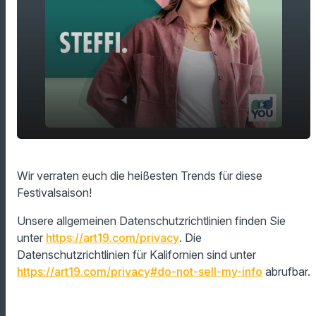
play_arrow
Sommer, Sonne, Festivals!
Wir verraten euch die heißesten Trends für diese
Festivalsaison!
00:00
01:53
Unsere allgemeinen Datenschutzrichtlinien finden Sie
unter
https://art19.com/privacy
. Die
Datenschutzrichtlinien für Kalifornien sind unter
https://art19.com/privacy#do-not-sell-my-info
abrufbar.