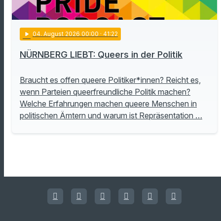
play_arrow
04
. August 2026 00:00
· 41:22
NÜRNBERG LIEBT: Queers in der Politik
Braucht es offen queere Politiker*innen? Reicht es,
wenn Parteien queerfreundliche Politik machen?
Welche Erfahrungen machen queere Menschen in
politischen Ämtern und warum ist Repräsentation …