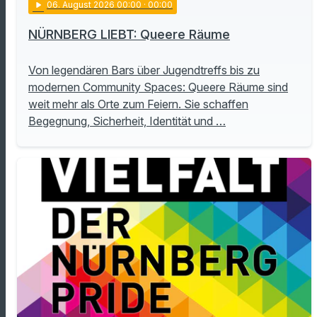
play_arrow
06
. August 2026 00:00
· 00:00
NÜRNBERG LIEBT: Queere Räume
Von legendären Bars über Jugendtreffs bis zu
modernen Community Spaces: Queere Räume sind
weit mehr als Orte zum Feiern. Sie schaffen
Begegnung, Sicherheit, Identität und …