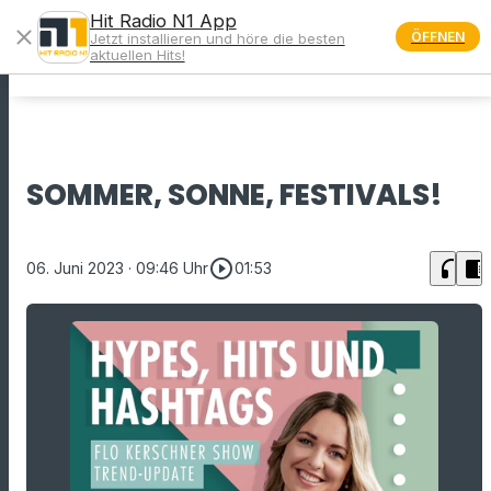
Hit Radio N1 App
close
ÖFFNEN
Jetzt installieren und höre die besten
menu
aktuellen Hits!
SOMMER, SONNE, FESTIVALS!
play_circle_outline
headphones
chrome_reader_mode
06. Juni 2023
· 09:46 Uhr
01:53