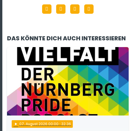
DAS KÖNNTE DICH AUCH INTERESSIEREN
play_arrow
07
. August 2026 00:00
· 32:36