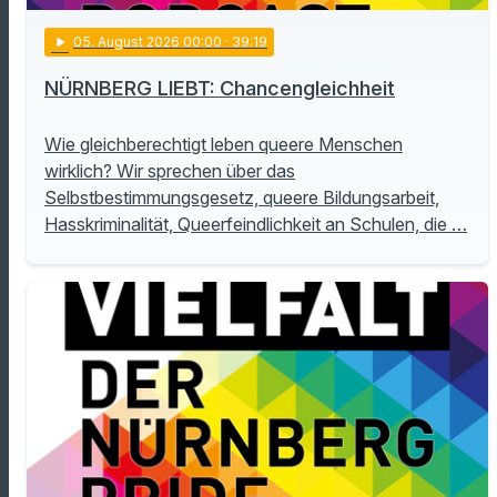
play_arrow
05
. August 2026 00:00
· 39:19
NÜRNBERG LIEBT: Chancengleichheit
Wie gleichberechtigt leben queere Menschen
wirklich? Wir sprechen über das
Selbstbestimmungsgesetz, queere Bildungsarbeit,
Hasskriminalität, Queerfeindlichkeit an Schulen, die …