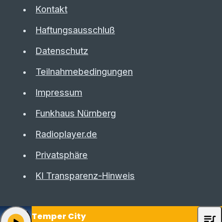
Kontakt
Haftungsausschluß
Datenschutz
Teilnahmebedingungen
Impressum
Funkhaus Nürnberg
Radioplayer.de
Privatsphäre
KI Transparenz-Hinweis
Temper City
queue_music
play_arrow