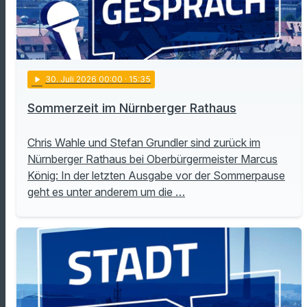
play_arrow
30
. Juli 2026 00:00
· 15:35
Sommerzeit im Nürnberger Rathaus
Chris Wahle und Stefan Grundler sind zurück im
Nürnberger Rathaus bei Oberbürgermeister Marcus
König: In der letzten Ausgabe vor der Sommerpause
geht es unter anderem um die …