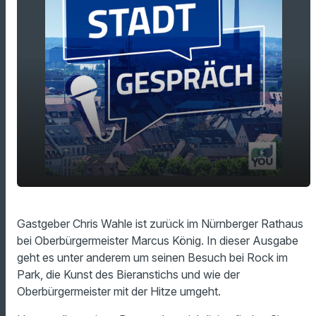
Sommer, Sonne, Kärwazeit: Der Sommer hat
play_arrow
Gastgeber Chris Wahle ist zurück im Nürnberger Rathaus
Nürnberg fest im Griff
bei Oberbürgermeister Marcus König. In dieser Ausgabe
00:00
22:56
geht es unter anderem um seinen Besuch bei Rock im
Park, die Kunst des Bieranstichs und wie der
Oberbürgermeister mit der Hitze umgeht.