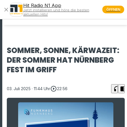
Hit Radio N1 App
close
ÖFFNEN
Jetzt installieren und höre die besten
menu
aktuellen Hits!
SOMMER, SONNE, KÄRWAZEIT:
DER SOMMER HAT NÜRNBERG
FEST IM GRIFF
play_circle_outline
headphones
chrome_reader_mode
03. Juli 2025
· 11:44 Uhr
22:56