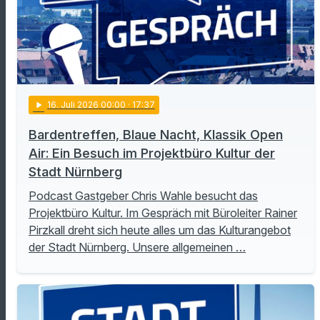
play_arrow
16
. Juli 2026 00:00
· 17:37
Bardentreffen, Blaue Nacht, Klassik Open
Air: Ein Besuch im Projektbüro Kultur der
Stadt Nürnberg
Podcast Gastgeber Chris Wahle besucht das
Projektbüro Kultur. Im Gespräch mit Büroleiter Rainer
Pirzkall dreht sich heute alles um das Kulturangebot
der Stadt Nürnberg. Unsere allgemeinen …