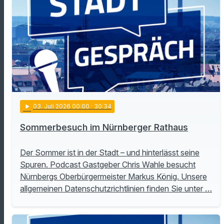
play_arrow
03
. Juli 2026 00:00
· 30:34
Sommerbesuch im Nürnberger Rathaus
Der Sommer ist in der Stadt – und hinterlässt seine
Spuren. Podcast Gastgeber Chris Wahle besucht
Nürnbergs Oberbürgermeister Markus König. Unsere
allgemeinen Datenschutzrichtlinien finden Sie unter …