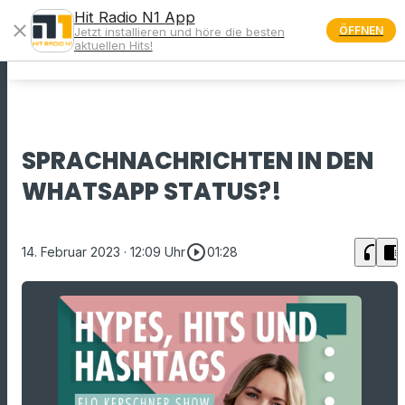
Hit Radio N1 App
close
ÖFFNEN
Jetzt installieren und höre die besten
menu
aktuellen Hits!
SPRACHNACHRICHTEN IN DEN
WHATSAPP STATUS?!
play_circle_outline
headphones
chrome_reader_mode
14. Februar 2023
· 12:09 Uhr
01:28