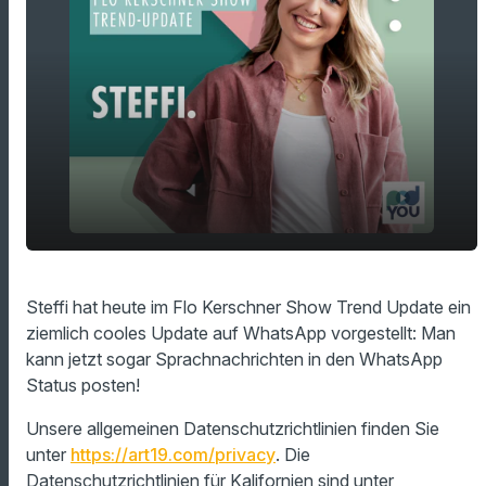
Sprachnachrichten in den WhatsApp
play_arrow
Steffi hat heute im Flo Kerschner Show Trend Update ein
Status?!
ziemlich cooles Update auf WhatsApp vorgestellt: Man
00:00
01:28
kann jetzt sogar Sprachnachrichten in den WhatsApp
Status posten!
Unsere allgemeinen Datenschutzrichtlinien finden Sie
unter
https://art19.com/privacy
. Die
Datenschutzrichtlinien für Kalifornien sind unter