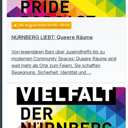
play_arrow
06
. August 2026 00:00
· 00:00
NÜRNBERG LIEBT: Queere Räume
Von legendären Bars über Jugendtreffs bis zu
modernen Community Spaces: Queere Räume sind
weit mehr als Orte zum Feiern. Sie schaffen
Begegnung, Sicherheit, Identität und …