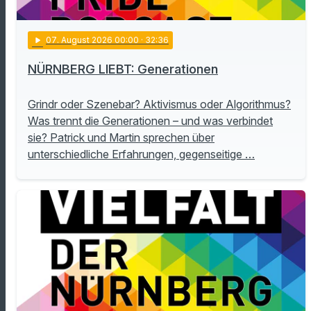
play_arrow
07
. August 2026 00:00
· 32:36
NÜRNBERG LIEBT: Generationen
Grindr oder Szenebar? Aktivismus oder Algorithmus?
Was trennt die Generationen – und was verbindet
sie? Patrick und Martin sprechen über
unterschiedliche Erfahrungen, gegenseitige …