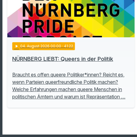
play_arrow
04
. August 2026 00:00
· 41:22
NÜRNBERG LIEBT: Queers in der Politik
Braucht es offen queere Politiker*innen? Reicht es,
wenn Parteien queerfreundliche Politik machen?
Welche Erfahrungen machen queere Menschen in
politischen Ämtern und warum ist Repräsentation …