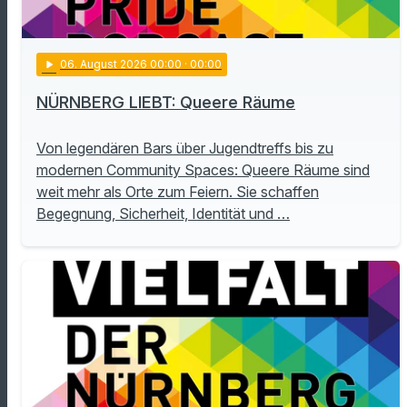
play_arrow
06
. August 2026 00:00
· 00:00
NÜRNBERG LIEBT: Queere Räume
Von legendären Bars über Jugendtreffs bis zu
modernen Community Spaces: Queere Räume sind
weit mehr als Orte zum Feiern. Sie schaffen
Begegnung, Sicherheit, Identität und …