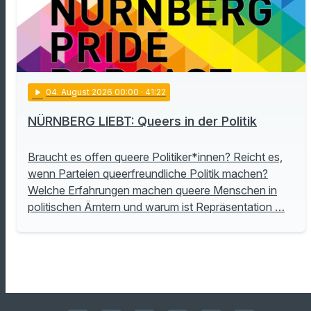
play_arrow
04
. August 2026 00:00
· 41:22
NÜRNBERG LIEBT: Queers in der Politik
Braucht es offen queere Politiker*innen? Reicht es,
wenn Parteien queerfreundliche Politik machen?
Welche Erfahrungen machen queere Menschen in
politischen Ämtern und warum ist Repräsentation …