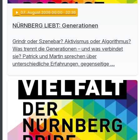
play_arrow
07
. August 2026 00:00
· 32:36
NÜRNBERG LIEBT: Generationen
Grindr oder Szenebar? Aktivismus oder Algorithmus?
Was trennt die Generationen – und was verbindet
sie? Patrick und Martin sprechen über
unterschiedliche Erfahrungen, gegenseitige …