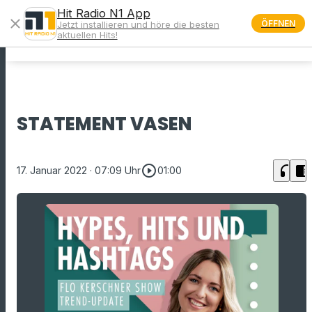
Hit Radio N1 App
close
ÖFFNEN
Jetzt installieren und höre die besten
menu
aktuellen Hits!
STATEMENT VASEN
play_circle_outline
headphones
chrome_reader_mode
17. Januar 2022
· 07:09 Uhr
01:00