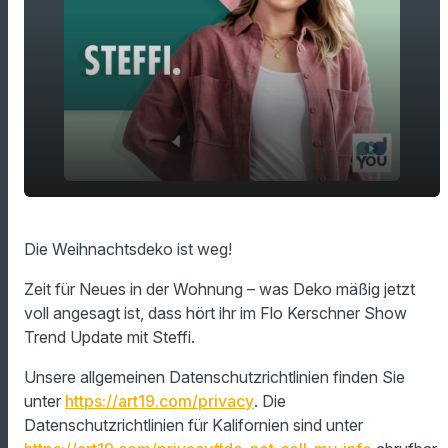
play_arrow
Statement Vasen
Die Weihnachtsdeko ist weg!
00:00
01:00
Zeit für Neues in der Wohnung – was Deko mäßig jetzt
voll angesagt ist, dass hört ihr im Flo Kerschner Show
Trend Update mit Steffi.
Unsere allgemeinen Datenschutzrichtlinien finden Sie
unter
https://art19.com/privacy
. Die
Datenschutzrichtlinien für Kalifornien sind unter