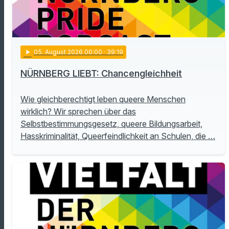
play_arrow
05
. August 2026 00:00
· 39:19
NÜRNBERG LIEBT: Chancengleichheit
Wie gleichberechtigt leben queere Menschen
wirklich? Wir sprechen über das
Selbstbestimmungsgesetz, queere Bildungsarbeit,
Hasskriminalität, Queerfeindlichkeit an Schulen, die …