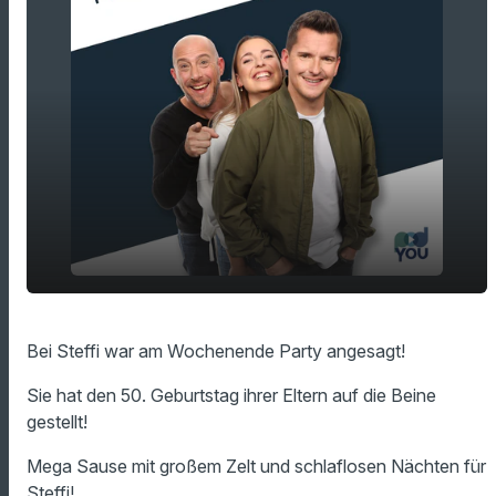
Steffis dos and don'ts für die Geburtstags-
play_arrow
Bei Steffi war am Wochenende Party angesagt!
Party Planung
00:00
11:28
Sie hat den 50. Geburtstag ihrer Eltern auf die Beine
gestellt!
Mega Sause mit großem Zelt und schlaflosen Nächten für
Steffi!