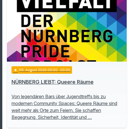
play_arrow
06
. August 2026 00:00
· 00:00
NÜRNBERG LIEBT: Queere Räume
Von legendären Bars über Jugendtreffs bis zu
modernen Community Spaces: Queere Räume sind
weit mehr als Orte zum Feiern. Sie schaffen
Begegnung, Sicherheit, Identität und …