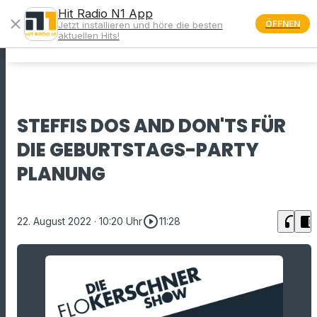
Hit Radio N1 App
close
ÖFFNEN
Jetzt installieren und höre die besten
menu
aktuellen Hits!
STEFFIS DOS AND DON'TS FÜR
DIE GEBURTSTAGS-PARTY
PLANUNG
play_circle_outline
headphones
chrome_reader_mode
22. August 2022
· 10:20 Uhr
11:28