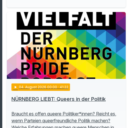
play_arrow
04
. August 2026 00:00
· 41:22
NÜRNBERG LIEBT: Queers in der Politik
Braucht es offen queere Politiker*innen? Reicht es,
wenn Parteien queerfreundliche Politik machen?
Welche Erfahrungen machen queere Menschen in