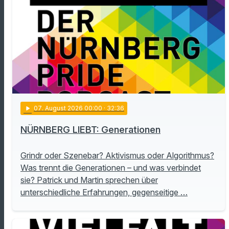
play_arrow
07
. August 2026 00:00
· 32:36
NÜRNBERG LIEBT: Generationen
Grindr oder Szenebar? Aktivismus oder Algorithmus?
Was trennt die Generationen – und was verbindet
sie? Patrick und Martin sprechen über
unterschiedliche Erfahrungen, gegenseitige …