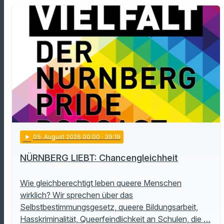
play_arrow
05
. August 2026 00:00
· 39:19
NÜRNBERG LIEBT: Chancengleichheit
Wie gleichberechtigt leben queere Menschen
wirklich? Wir sprechen über das
Selbstbestimmungsgesetz, queere Bildungsarbeit,
Hasskriminalität, Queerfeindlichkeit an Schulen, die …