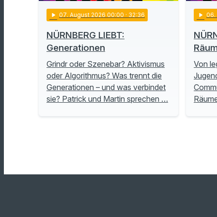
play_arrow
07
. August 2026 00:00
· 32:36
play_arrow
06
NÜRNBERG LIEBT:
NÜRN
Generationen
Räu
Grindr oder Szenebar? Aktivismus
Von le
oder Algorithmus? Was trennt die
Jugend
Generationen – und was verbindet
Commu
sie? Patrick und Martin sprechen …
Räume 