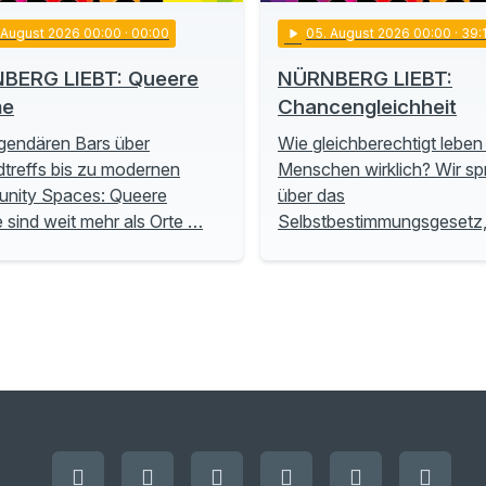
. August 2026 00:00
· 00:00
play_arrow
05
. August 2026 00:00
· 39:
BERG LIEBT: Queere
NÜRNBERG LIEBT:
me
Chancengleichheit
gendären Bars über
Wie gleichberechtigt leben
treffs bis zu modernen
Menschen wirklich? Wir s
nity Spaces: Queere
über das
sind weit mehr als Orte …
Selbstbestimmungsgesetz