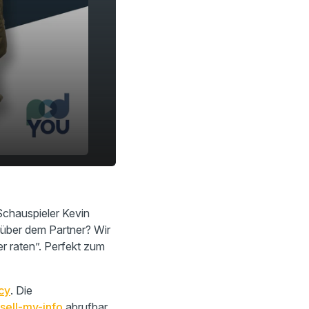
Schauspieler Kevin
 über dem Partner? Wir
er raten”. Perfekt zum
cy
. Die
sell-my-info
abrufbar.