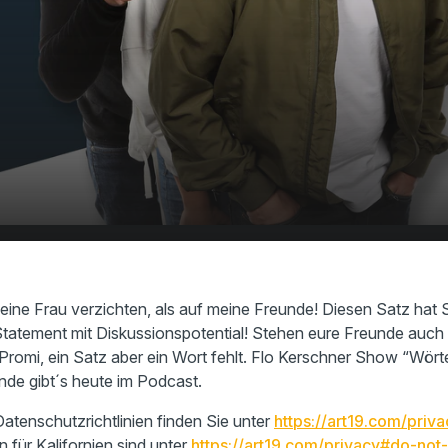
e Freunde über dem
00:00
17:06
eine Frau verzichten, als auf meine Freunde! Diesen Satz hat 
Statement mit Diskussionspotential!​ Stehen eure Freunde auch
Promi, ein Satz aber ein Wort fehlt. Flo Kerschner Show “Wört
de gibt´s heute im Podcast.
atenschutzrichtlinien finden Sie unter
https://art19.com/priva
n für Kalifornien sind unter
https://art19.com/privacy#do-not-