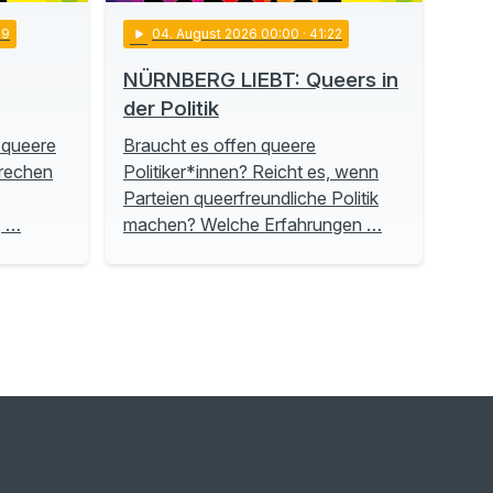
19
play_arrow
04
. August 2026 00:00
· 41:22
NÜRNBERG LIEBT: Queers in
der Politik
 queere
Braucht es offen queere
prechen
Politiker*innen? Reicht es, wenn
Parteien queerfreundliche Politik
, …
machen? Welche Erfahrungen …