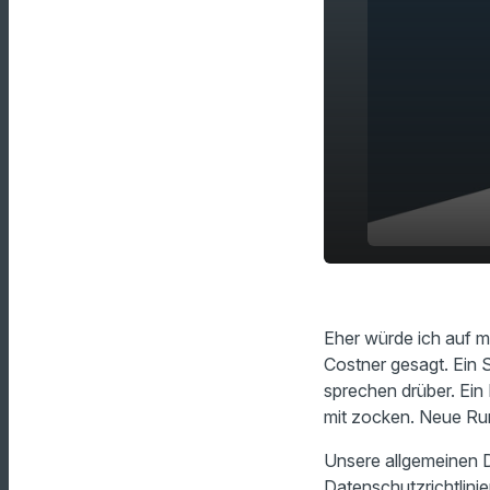
Stehen eur
play_arrow
Partner?!
Eher würde ich auf m
Costner gesagt. Ein 
sprechen drüber. Ein 
mit zocken. Neue Run
Unsere allgemeinen D
Datenschutzrichtlinie