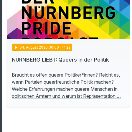
play_arrow
04
. August 2026 00:00
· 41:22
NÜRNBERG LIEBT: Queers in der Politik
Braucht es offen queere Politiker*innen? Reicht es,
wenn Parteien queerfreundliche Politik machen?
Welche Erfahrungen machen queere Menschen in
politischen Ämtern und warum ist Repräsentation …