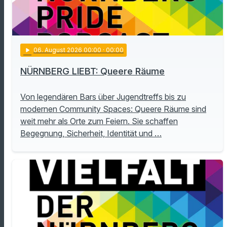
play_arrow
06
. August 2026 00:00
· 00:00
NÜRNBERG LIEBT: Queere Räume
Von legendären Bars über Jugendtreffs bis zu
modernen Community Spaces: Queere Räume sind
weit mehr als Orte zum Feiern. Sie schaffen
Begegnung, Sicherheit, Identität und …