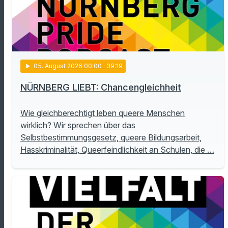
play_arrow
05
. August 2026 00:00
· 39:19
NÜRNBERG LIEBT: Chancengleichheit
Wie gleichberechtigt leben queere Menschen
wirklich? Wir sprechen über das
Selbstbestimmungsgesetz, queere Bildungsarbeit,
Hasskriminalität, Queerfeindlichkeit an Schulen, die …