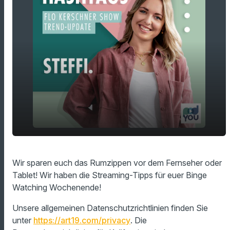
Streaming-Tipps für euer Binge Watching
play_arrow
Wir sparen euch das Rumzippen vor dem Fernseher oder
Wochenende!
Tablet! Wir haben die Streaming-Tipps für euer Binge
00:00
01:49
Watching Wochenende!
Unsere allgemeinen Datenschutzrichtlinien finden Sie
unter
https://art19.com/privacy
. Die