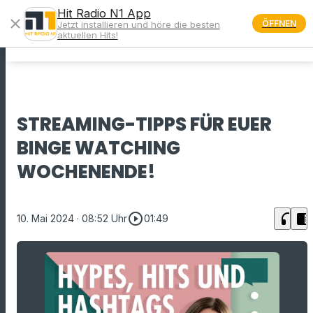
Hit Radio N1 App
close
ÖFFNEN
Jetzt installieren und höre die besten
menu
aktuellen Hits!
STREAMING-TIPPS FÜR EUER
BINGE WATCHING
WOCHENENDE!
play_circle_outline
headphones
chrome_reader_mode
10. Mai 2024
· 08:52 Uhr
01:49