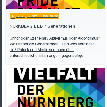
play_arrow
07
. August 2026 00:00
· 32:36
NÜRNBERG LIEBT: Generationen
Grindr oder Szenebar? Aktivismus oder Algorithmus?
Was trennt die Generationen – und was verbindet
sie? Patrick und Martin sprechen über
unterschiedliche Erfahrungen, gegenseitige …