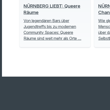
NÜRNBERG LIEBT: Queere
NÜRN
Räume
Chan
Von legendären Bars über
Wie gl
Jugendtreffs bis zu modernen
Mensch
Community Spaces: Queere
über d
Räume sind weit mehr als Orte …
Selbs