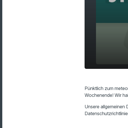
Streaming-T
play_arrow
Wochenend
Pünktlich zum meteor
Wochenende! Wir habe
Unsere allgemeinen D
Datenschutzrichtlinie