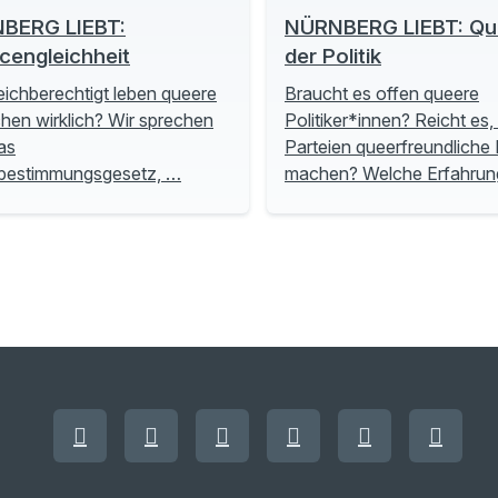
BERG LIEBT:
NÜRNBERG LIEBT: Que
cengleichheit
der Politik
eichberechtigt leben queere
Braucht es offen queere
en wirklich? Wir sprechen
Politiker*innen? Reicht es
as
Parteien queerfreundliche P
tbestimmungsgesetz, …
machen? Welche Erfahru