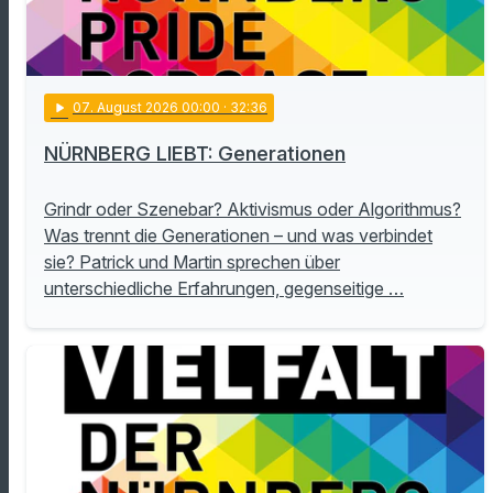
play_arrow
07
. August 2026 00:00
· 32:36
NÜRNBERG LIEBT: Generationen
Grindr oder Szenebar? Aktivismus oder Algorithmus?
Was trennt die Generationen – und was verbindet
sie? Patrick und Martin sprechen über
unterschiedliche Erfahrungen, gegenseitige …