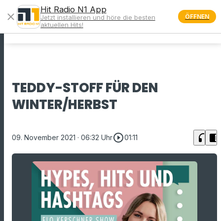
Hit Radio N1 App
close
ÖFFNEN
Jetzt installieren und höre die besten
menu
aktuellen Hits!
TEDDY-STOFF FÜR DEN
WINTER/HERBST
play_circle_outline
headphones
chrome_reader_mode
09. November 2021
· 06:32 Uhr
01:11