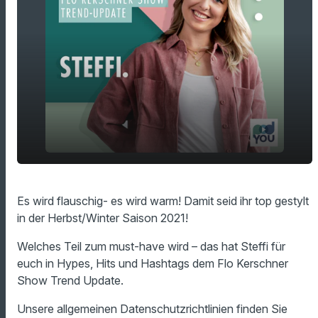
play_arrow
Teddy-Stoff für den Winter/Herbst
Es wird flauschig- es wird warm! Damit seid ihr top gestylt
in der Herbst/Winter Saison 2021!
00:00
01:11
Welches Teil zum must-have wird – das hat Steffi für
euch in Hypes, Hits und Hashtags dem Flo Kerschner
Show Trend Update.
Unsere allgemeinen Datenschutzrichtlinien finden Sie