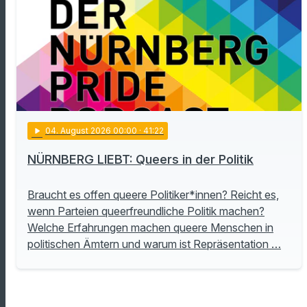
play_arrow
04
. August 2026 00:00
· 41:22
NÜRNBERG LIEBT: Queers in der Politik
Braucht es offen queere Politiker*innen? Reicht es,
wenn Parteien queerfreundliche Politik machen?
Welche Erfahrungen machen queere Menschen in
politischen Ämtern und warum ist Repräsentation …