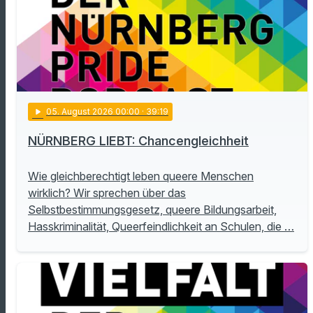
play_arrow
05
. August 2026 00:00
· 39:19
NÜRNBERG LIEBT: Chancengleichheit
Wie gleichberechtigt leben queere Menschen
wirklich? Wir sprechen über das
Selbstbestimmungsgesetz, queere Bildungsarbeit,
Hasskriminalität, Queerfeindlichkeit an Schulen, die …