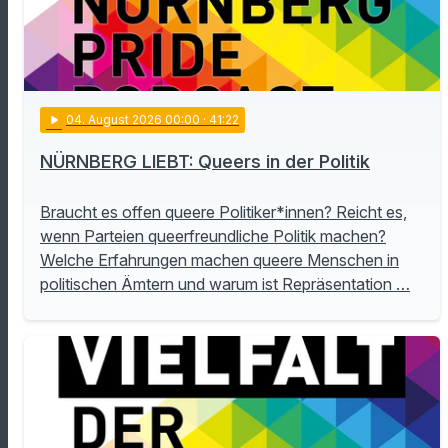
play_arrow
04
. August 2026 00:00
· 41:22
NÜRNBERG LIEBT: Queers in der Politik
Braucht es offen queere Politiker*innen? Reicht es,
wenn Parteien queerfreundliche Politik machen?
Welche Erfahrungen machen queere Menschen in
politischen Ämtern und warum ist Repräsentation …