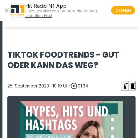
Hit Radio N1 App
close
ÖFFNEN
Jetzt installieren und höre die besten
menu
aktuellen Hits!
TIKTOK FOODTRENDS - GUT
ODER KANN DAS WEG?
play_circle_outline
headphones
chrome_reader_mode
25. September 2023
· 10:19 Uhr
01:34