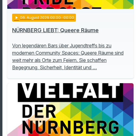
play_arrow
06
. August 2026 00:00
· 00:00
NÜRNBERG LIEBT: Queere Räume
Von legendären Bars über Jugendtreffs bis zu
modernen Community Spaces: Queere Räume sind
weit mehr als Orte zum Feiern. Sie schaffen
Begegnung, Sicherheit, Identität und …