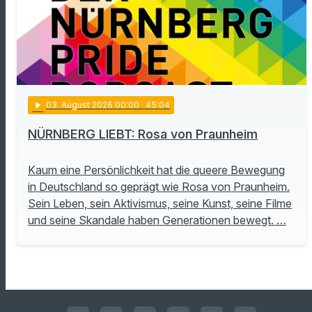
play_arrow
03
. August 2026 00:00
· 45:04
NÜRNBERG LIEBT: Rosa von Praunheim
Kaum eine Persönlichkeit hat die queere Bewegung
in Deutschland so geprägt wie Rosa von Praunheim.
Sein Leben, sein Aktivismus, seine Kunst, seine Filme
und seine Skandale haben Generationen bewegt. …