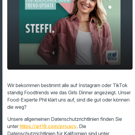
TikTok Foodtrends - gut oder kann das
play_arrow
Wir bekommen bestimmt alle auf Instagram oder TikTok
weg?
ständig Foodtrends wie das Girls Dinner angezeigt. Unser
00:00
01:34
Food-Experte Phil klärt uns auf, sind die gut oder können
die weg?
Unsere allgemeinen Datenschutzrichtlinien finden Sie
unter
https://art19.com/privacy
. Die
Datenschutzrichtlinien für Kalifornien sind unter