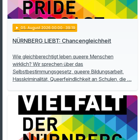
play_arrow
05
. August 2026 00:00
· 39:19
NÜRNBERG LIEBT: Chancengleichheit
Wie gleichberechtigt leben queere Menschen
wirklich? Wir sprechen über das
Selbstbestimmungsgesetz, queere Bildungsarbeit,
Hasskriminalität, Queerfeindlichkeit an Schulen, die …