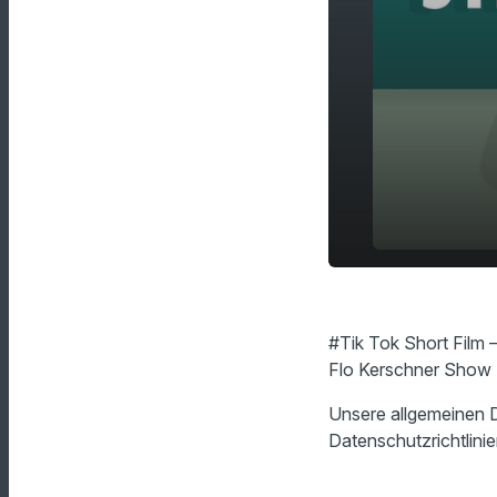
play_arrow
#TikTok Sho
#Tik Tok Short Film –
Flo Kerschner Show T
Unsere allgemeinen D
Datenschutzrichtlinie