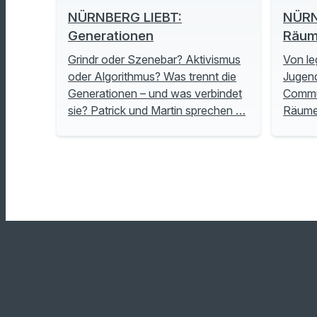
NÜRNBERG LIEBT:
NÜRN
Generationen
Räu
Grindr oder Szenebar? Aktivismus
Von le
oder Algorithmus? Was trennt die
Jugend
Generationen – und was verbindet
Commu
sie? Patrick und Martin sprechen …
Räume 