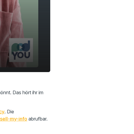
önnt. Das hört ihr im
cy
. Die
sell-my-info
abrufbar.