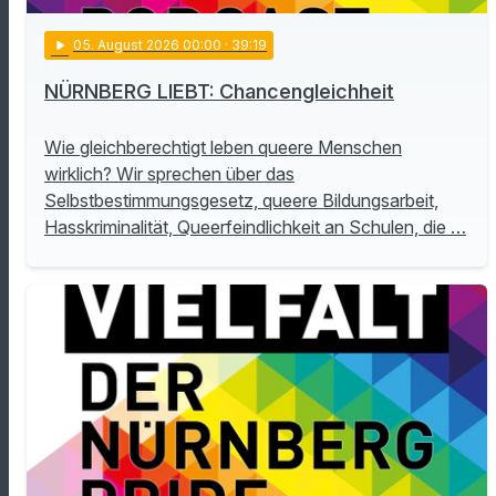
play_arrow
05
. August 2026 00:00
· 39:19
NÜRNBERG LIEBT: Chancengleichheit
Wie gleichberechtigt leben queere Menschen
wirklich? Wir sprechen über das
Selbstbestimmungsgesetz, queere Bildungsarbeit,
Hasskriminalität, Queerfeindlichkeit an Schulen, die …