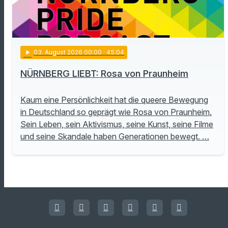
play_arrow
03
. August 2026 00:00
· 45:04
NÜRNBERG LIEBT: Rosa von Praunheim
Kaum eine Persönlichkeit hat die queere Bewegung
in Deutschland so geprägt wie Rosa von Praunheim.
Sein Leben, sein Aktivismus, seine Kunst, seine Filme
und seine Skandale haben Generationen bewegt. …