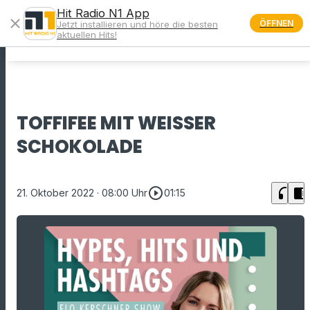
Hit Radio N1 App
close
ÖFFNEN
Jetzt installieren und höre die besten
menu
aktuellen Hits!
TOFFIFEE MIT WEISSER S
CHOKOLADE
play_circle_outline
headphones
chrome_reader_mode
21. Oktober 2022
· 08:00 Uhr
01:15