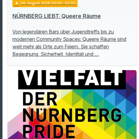
play_arrow
06
. August 2026 00:00
· 00:00
NÜRNBERG LIEBT: Queere Räume
Von legendären Bars über Jugendtreffs bis zu
modernen Community Spaces: Queere Räume sind
weit mehr als Orte zum Feiern. Sie schaffen
Begegnung, Sicherheit, Identität und …