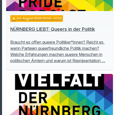
play_arrow
04
. August 2026 00:00
· 41:22
NÜRNBERG LIEBT: Queers in der Politik
Braucht es offen queere Politiker*innen? Reicht es,
wenn Parteien queerfreundliche Politik machen?
Welche Erfahrungen machen queere Menschen in
politischen Ämtern und warum ist Repräsentation …