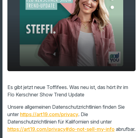
play_arrow
Toffifee mit weißer Schokolade
Es gibt jetzt neue Toffifees. Was neu ist, das hört ihr im
Flo Kerschner Show Trend Update
00:00
01:15
Unsere allgemeinen Datenschutzrichtlinien finden Sie
unter
https://art19.com/privacy
. Die
Datenschutzrichtlinien für Kalifornien sind unter
https://art19.com/privacy#do-not-sell-my-info
abrufbar.