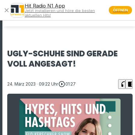
Hit Radio N1 App
close
ÖFFNEN
Jetzt installieren und höre die besten
menu
aktuellen Hits!
UGLY-SCHUHE SIND GERADE
VOLL ANGESAGT!
play_circle_outline
headphones
chrome_reader_mode
24. März 2023
· 09:22 Uhr
01:27