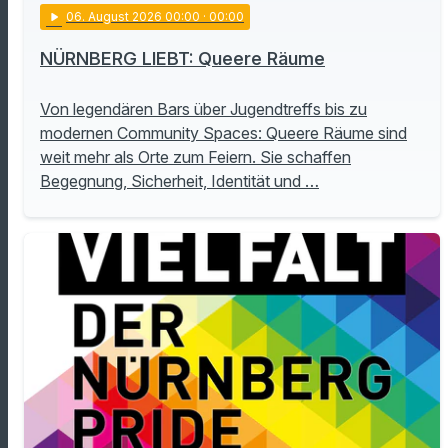
play_arrow
06
. August 2026 00:00
· 00:00
NÜRNBERG LIEBT: Queere Räume
Von legendären Bars über Jugendtreffs bis zu
modernen Community Spaces: Queere Räume sind
weit mehr als Orte zum Feiern. Sie schaffen
Begegnung, Sicherheit, Identität und …