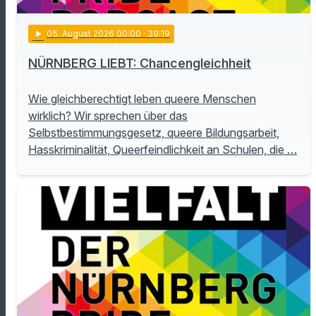
play_arrow
05
. August 2026 00:00
· 39:19
NÜRNBERG LIEBT: Chancengleichheit
Wie gleichberechtigt leben queere Menschen
wirklich? Wir sprechen über das
Selbstbestimmungsgesetz, queere Bildungsarbeit,
Hasskriminalität, Queerfeindlichkeit an Schulen, die …