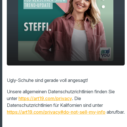
play_arrow
Ugly-Schuhe sind gerade voll angesagt!
Ugly-Schuhe sind gerade voll angesagt!
00:00
01:27
Unsere allgemeinen Datenschutzrichtlinien finden Sie
unter
https://art19.com/privacy
. Die
Datenschutzrichtlinien für Kalifornien sind unter
https://art19.com/privacy#do-not-sell-my-info
abrufbar.