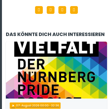
DAS KÖNNTE DICH AUCH INTERESSIEREN
play_arrow
07
. August 2026 00:00
· 32:36