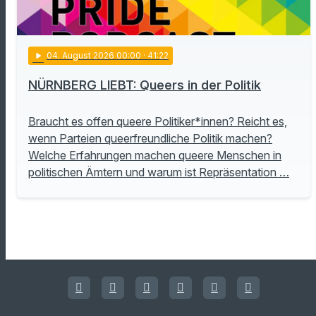
play_arrow
04
. August 2026 00:00
· 41:22
NÜRNBERG LIEBT: Queers in der Politik
Braucht es offen queere Politiker*innen? Reicht es,
wenn Parteien queerfreundliche Politik machen?
Welche Erfahrungen machen queere Menschen in
politischen Ämtern und warum ist Repräsentation …