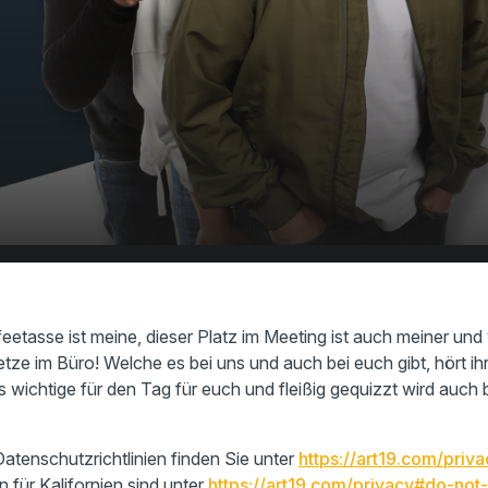
bene Gesetze in der
00:00
07:31
etasse ist meine, dieser Platz im Meeting ist auch meiner und 
ze im Büro! Welche es bei uns und auch bei euch gibt, hört ih
es wichtige für den Tag für euch und fleißig gequizzt wird au
atenschutzrichtlinien finden Sie unter
https://art19.com/priva
n für Kalifornien sind unter
https://art19.com/privacy#do-not-