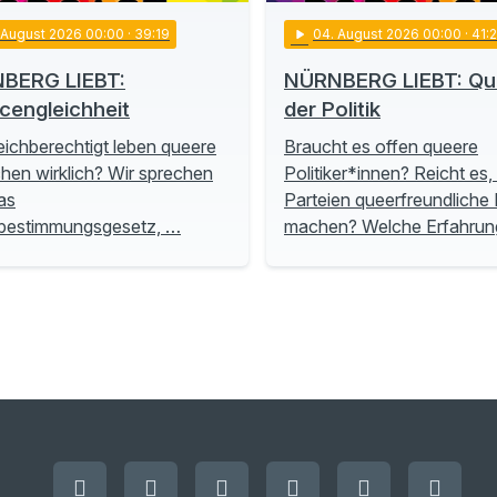
. August 2026 00:00
· 39:19
play_arrow
04
. August 2026 00:00
· 41:
BERG LIEBT:
NÜRNBERG LIEBT: Que
cengleichheit
der Politik
eichberechtigt leben queere
Braucht es offen queere
en wirklich? Wir sprechen
Politiker*innen? Reicht es
as
Parteien queerfreundliche P
tbestimmungsgesetz, …
machen? Welche Erfahru