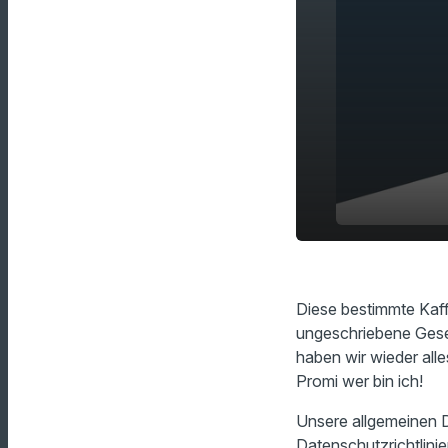
Ungeschrie
play_arrow
Arbeit!
Diese bestimmte Kaffe
ungeschriebene Geset
haben wir wieder all
Promi wer bin ich!
Unsere allgemeinen D
Datenschutzrichtlinie