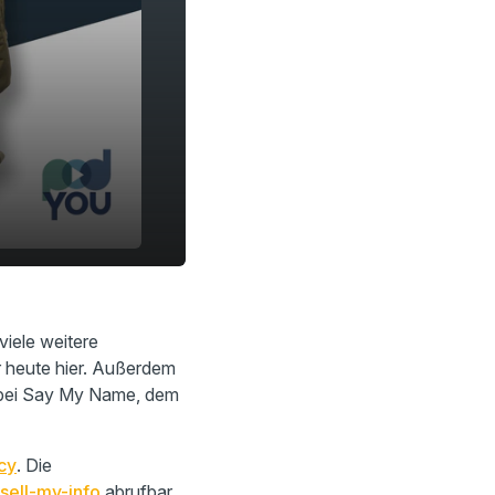
viele weitere
r heute hier. Außerdem
ch bei Say My Name, dem
cy
. Die
sell-my-info
abrufbar.