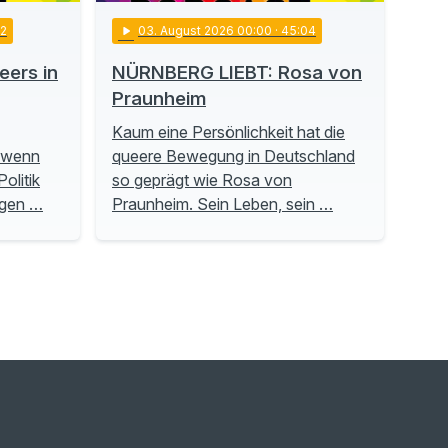
22
play_arrow
03
. August 2026 00:00
· 45:04
ers in
NÜRNBERG LIEBT: Rosa von
Praunheim
Kaum eine Persönlichkeit hat die
, wenn
queere Bewegung in Deutschland
olitik
so geprägt wie Rosa von
ngen …
Praunheim. Sein Leben, sein …