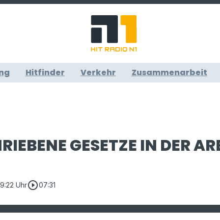
ng
Hitfinder
Verkehr
Zusammenarbeit
IEBENE GESETZE IN DER AR
play_circle_outline
09:22 Uhr
07:31