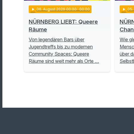
play_arrow
06
. August 2026 00:00
· 00:00
play_arrow
05
NÜRNBERG LIEBT: Queere
NÜRN
Räume
Chan
Von legendären Bars über
Wie gl
Jugendtreffs bis zu modernen
Mensch
Community Spaces: Queere
über d
Räume sind weit mehr als Orte …
Selbs