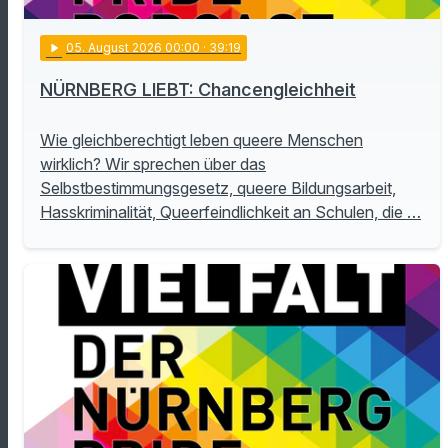
play_arrow
05
. August 2026 00:00
· 39:19
NÜRNBERG LIEBT: Chancengleichheit
Wie gleichberechtigt leben queere Menschen
wirklich? Wir sprechen über das
Selbstbestimmungsgesetz, queere Bildungsarbeit,
Hasskriminalität, Queerfeindlichkeit an Schulen, die …