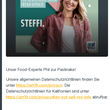
play_arrow
Unser Food-Experte Phil zur Pastinake!
Unser Food-Experte Phil zur Pastinake!
00:00
01:58
Unsere allgemeinen Datenschutzrichtlinien finden Sie
unter
https://art19.com/privacy
. Die
Datenschutzrichtlinien für Kalifornien sind unter
https://art19.com/privacy#do-not-sell-my-info
abrufbar.