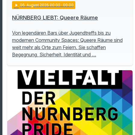
play_arrow
06
. August 2026 00:00
· 00:00
NÜRNBERG LIEBT: Queere Räume
Von legendären Bars über Jugendtreffs bis zu
modernen Community Spaces: Queere Räume sind
weit mehr als Orte zum Feiern. Sie schaffen
Begegnung, Sicherheit, Identität und …