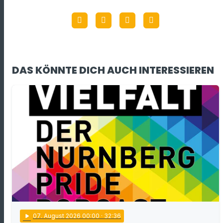
DAS KÖNNTE DICH AUCH INTERESSIEREN
play_arrow
07
. August 2026 00:00
· 32:36