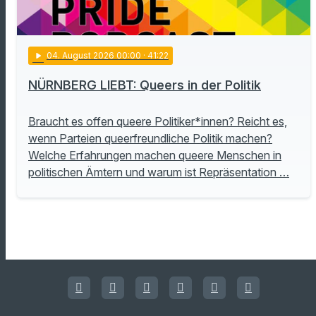
play_arrow
04
. August 2026 00:00
· 41:22
NÜRNBERG LIEBT: Queers in der Politik
Braucht es offen queere Politiker*innen? Reicht es,
wenn Parteien queerfreundliche Politik machen?
Welche Erfahrungen machen queere Menschen in
politischen Ämtern und warum ist Repräsentation …