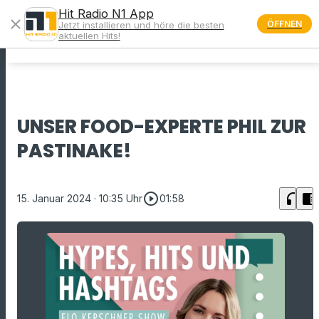
Hit Radio N1 App
close
ÖFFNEN
Jetzt installieren und höre die besten
menu
aktuellen Hits!
UNSER FOOD-EXPERTE PHIL ZUR
PASTINAKE!
play_circle_outline
headphones
chrome_reader_mode
15. Januar 2024
· 10:35 Uhr
01:58