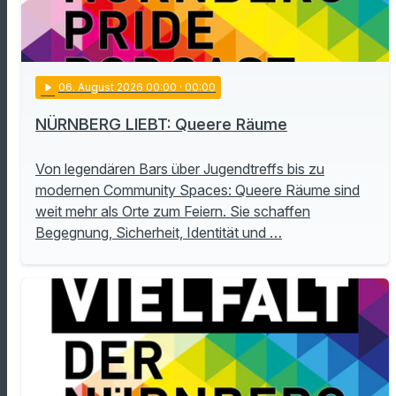
play_arrow
06
. August 2026 00:00
· 00:00
NÜRNBERG LIEBT: Queere Räume
Von legendären Bars über Jugendtreffs bis zu
modernen Community Spaces: Queere Räume sind
weit mehr als Orte zum Feiern. Sie schaffen
Begegnung, Sicherheit, Identität und …