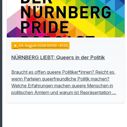
play_arrow
04
. August 2026 00:00
· 41:22
NÜRNBERG LIEBT: Queers in der Politik
Braucht es offen queere Politiker*innen? Reicht es,
wenn Parteien queerfreundliche Politik machen?
Welche Erfahrungen machen queere Menschen in
politischen Ämtern und warum ist Repräsentation …