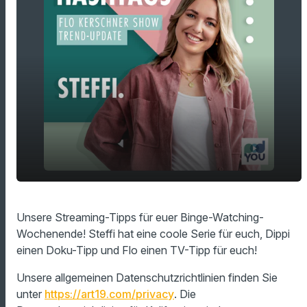
Unsere Streaming-Tipps für euer Binge-
play_arrow
Unsere Streaming-Tipps für euer Binge-Watching-
Watching-Wochenende!
Wochenende! Steffi hat eine coole Serie für euch, Dippi
00:00
02:13
einen Doku-Tipp und Flo einen TV-Tipp für euch!
Unsere allgemeinen Datenschutzrichtlinien finden Sie
unter
https://art19.com/privacy
. Die