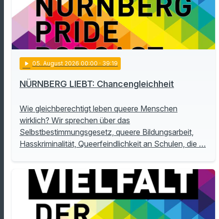
play_arrow
05
. August 2026 00:00
· 39:19
NÜRNBERG LIEBT: Chancengleichheit
Wie gleichberechtigt leben queere Menschen
wirklich? Wir sprechen über das
Selbstbestimmungsgesetz, queere Bildungsarbeit,
Hasskriminalität, Queerfeindlichkeit an Schulen, die …