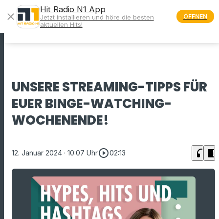
Hit Radio N1 App
close
ÖFFNEN
Jetzt installieren und höre die besten
menu
aktuellen Hits!
UNSERE STREAMING-TIPPS FÜR
EUER BINGE-WATCHING-
WOCHENENDE!
play_circle_outline
headphones
chrome_reader_mode
12. Januar 2024
· 10:07 Uhr
02:13