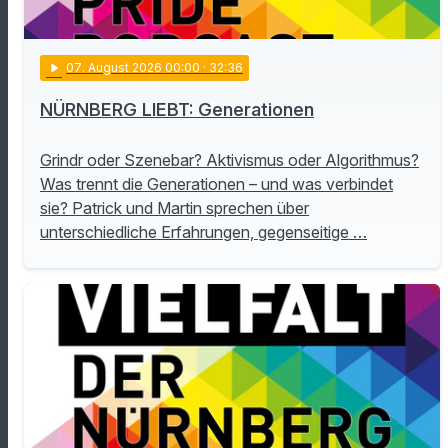
play_arrow
07
. August 2026 00:00
· 32:36
NÜRNBERG LIEBT: Generationen
Grindr oder Szenebar? Aktivismus oder Algorithmus?
Was trennt die Generationen – und was verbindet
sie? Patrick und Martin sprechen über
unterschiedliche Erfahrungen, gegenseitige …