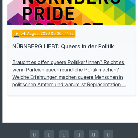
play_arrow
04
. August 2026 00:00
· 41:22
NÜRNBERG LIEBT: Queers in der Politik
Braucht es offen queere Politiker*innen? Reicht es,
wenn Parteien queerfreundliche Politik machen?
Welche Erfahrungen machen queere Menschen in
politischen Ämtern und warum ist Repräsentation …