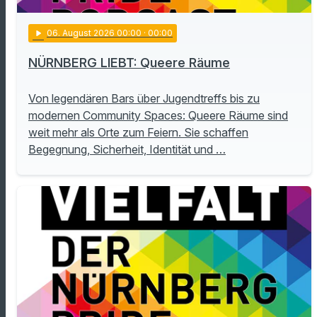
play_arrow
06
. August 2026 00:00
· 00:00
NÜRNBERG LIEBT: Queere Räume
Von legendären Bars über Jugendtreffs bis zu
modernen Community Spaces: Queere Räume sind
weit mehr als Orte zum Feiern. Sie schaffen
Begegnung, Sicherheit, Identität und …