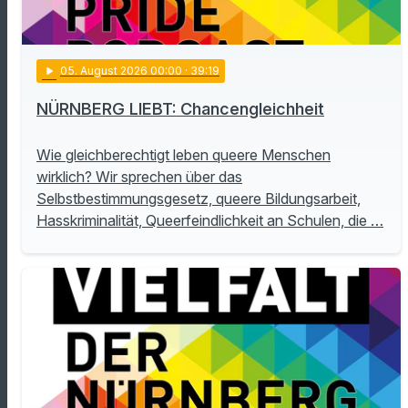
play_arrow
05
. August 2026 00:00
· 39:19
NÜRNBERG LIEBT: Chancengleichheit
Wie gleichberechtigt leben queere Menschen
wirklich? Wir sprechen über das
Selbstbestimmungsgesetz, queere Bildungsarbeit,
Hasskriminalität, Queerfeindlichkeit an Schulen, die …