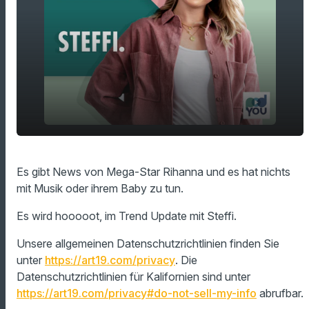
play_arrow
Unterwäsche von Rihanna
Es gibt News von Mega-Star Rihanna und es hat nichts
mit Musik oder ihrem Baby zu tun.​
00:00
01:14
Es wird hooooot, im Trend Update mit Steffi.
Unsere allgemeinen Datenschutzrichtlinien finden Sie
unter
https://art19.com/privacy
. Die
Datenschutzrichtlinien für Kalifornien sind unter
https://art19.com/privacy#do-not-sell-my-info
abrufbar.