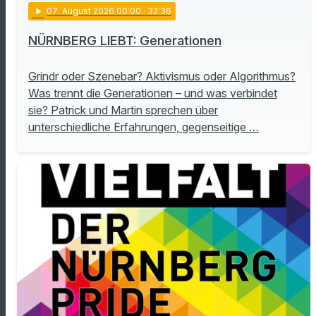
play_arrow
07
. August 2026 00:00
· 32:36
NÜRNBERG LIEBT: Generationen
Grindr oder Szenebar? Aktivismus oder Algorithmus?
Was trennt die Generationen – und was verbindet
sie? Patrick und Martin sprechen über
unterschiedliche Erfahrungen, gegenseitige …