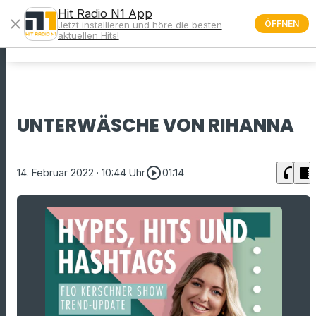
Hit Radio N1 App
close
ÖFFNEN
Jetzt installieren und höre die besten
menu
aktuellen Hits!
UNTERWÄSCHE VON RIHANNA
play_circle_outline
headphones
chrome_reader_mode
14. Februar 2022
· 10:44 Uhr
01:14