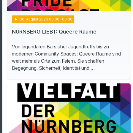
play_arrow
06
. August 2026 00:00
· 00:00
NÜRNBERG LIEBT: Queere Räume
Von legendären Bars über Jugendtreffs bis zu
modernen Community Spaces: Queere Räume sind
weit mehr als Orte zum Feiern. Sie schaffen
Begegnung, Sicherheit, Identität und …