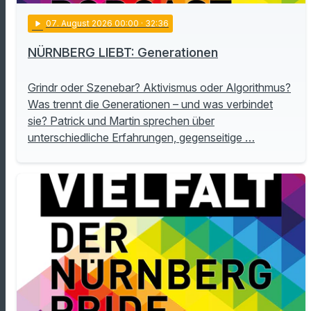
play_arrow
07
. August 2026 00:00
· 32:36
NÜRNBERG LIEBT: Generationen
Grindr oder Szenebar? Aktivismus oder Algorithmus?
Was trennt die Generationen – und was verbindet
sie? Patrick und Martin sprechen über
unterschiedliche Erfahrungen, gegenseitige …