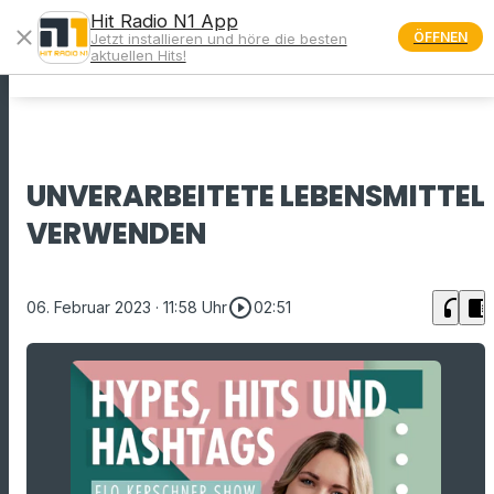
Hit Radio N1 App
close
ÖFFNEN
Jetzt installieren und höre die besten
menu
aktuellen Hits!
UNVERARBEITETE LEBENSMITTEL
VERWENDEN
play_circle_outline
headphones
chrome_reader_mode
06. Februar 2023
· 11:58 Uhr
02:51