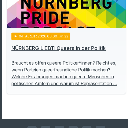
play_arrow
04
. August 2026 00:00
· 41:22
NÜRNBERG LIEBT: Queers in der Politik
Braucht es offen queere Politiker*innen? Reicht es,
wenn Parteien queerfreundliche Politik machen?
Welche Erfahrungen machen queere Menschen in
politischen Ämtern und warum ist Repräsentation …