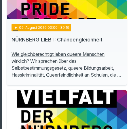
play_arrow
05
. August 2026 00:00
· 39:19
NÜRNBERG LIEBT: Chancengleichheit
Wie gleichberechtigt leben queere Menschen
wirklich? Wir sprechen über das
Selbstbestimmungsgesetz, queere Bildungsarbeit,
Hasskriminalität, Queerfeindlichkeit an Schulen, die …