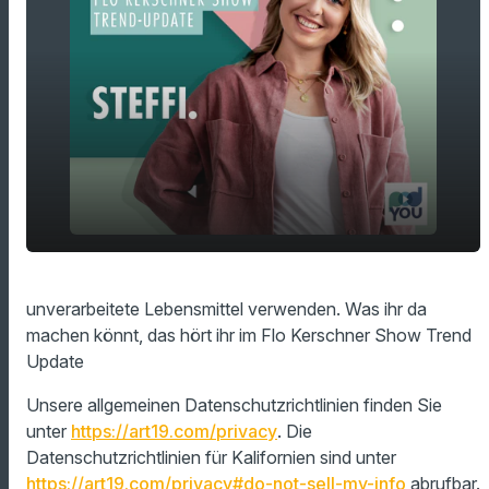
play_arrow
unverarbeitete Lebensmittel verwenden
unverarbeitete Lebensmittel verwenden. Was ihr da
machen könnt, das hört ihr im Flo Kerschner Show Trend
00:00
02:51
Update
Unsere allgemeinen Datenschutzrichtlinien finden Sie
unter
https://art19.com/privacy
. Die
Datenschutzrichtlinien für Kalifornien sind unter
https://art19.com/privacy#do-not-sell-my-info
abrufbar.