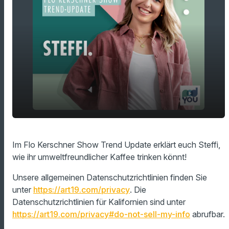
play_arrow
Unverpackter Kaffee für die Umwelt
Im Flo Kerschner Show Trend Update erklärt euch Steffi,
wie ihr umweltfreundlicher Kaffee trinken könnt!
00:00
01:06
Unsere allgemeinen Datenschutzrichtlinien finden Sie
unter
https://art19.com/privacy
. Die
Datenschutzrichtlinien für Kalifornien sind unter
https://art19.com/privacy#do-not-sell-my-info
abrufbar.