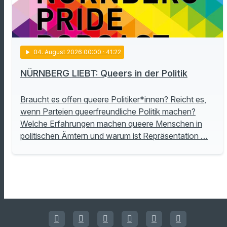
play_arrow
04
. August 2026 00:00
· 41:22
NÜRNBERG LIEBT: Queers in der Politik
Braucht es offen queere Politiker*innen? Reicht es,
wenn Parteien queerfreundliche Politik machen?
Welche Erfahrungen machen queere Menschen in
politischen Ämtern und warum ist Repräsentation …