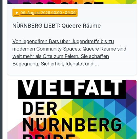
play_arrow
06
. August 2026 00:00
· 00:00
NÜRNBERG LIEBT: Queere Räume
Von legendären Bars über Jugendtreffs bis zu
modernen Community Spaces: Queere Räume sind
weit mehr als Orte zum Feiern. Sie schaffen
Begegnung, Sicherheit, Identität und …