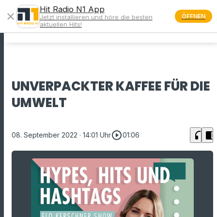
Hit Radio N1 App
close
ÖFFNEN
Jetzt installieren und höre die besten
menu
aktuellen Hits!
UNVERPACKTER KAFFEE FÜR DIE
UMWELT
play_circle_outline
headphones
chrome_reader_mode
08. September 2022
· 14:01 Uhr
01:06