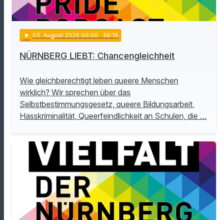
play_arrow
05
. August 2026 00:00
· 39:19
NÜRNBERG LIEBT: Chancengleichheit
Wie gleichberechtigt leben queere Menschen
wirklich? Wir sprechen über das
Selbstbestimmungsgesetz, queere Bildungsarbeit,
Hasskriminalität, Queerfeindlichkeit an Schulen, die …