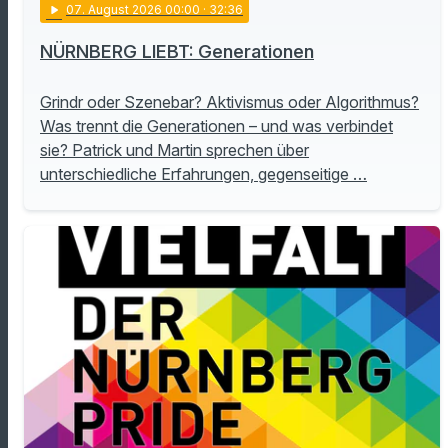
play_arrow
07
. August 2026 00:00
· 32:36
NÜRNBERG LIEBT: Generationen
Grindr oder Szenebar? Aktivismus oder Algorithmus?
Was trennt die Generationen – und was verbindet
sie? Patrick und Martin sprechen über
unterschiedliche Erfahrungen, gegenseitige …