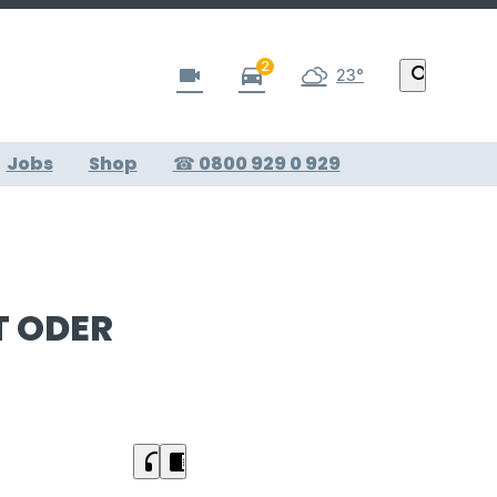
2
videocam
directions_car
search
23°
Jobs
Shop
☎ 0800 929 0 929
T ODER
headphones
chrome_reader_mode