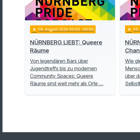
play_arrow
06
. August 2026 00:00
· 00:00
play_arrow
05
NÜRNBERG LIEBT: Queere
NÜRN
Räume
Chan
Von legendären Bars über
Wie gl
Jugendtreffs bis zu modernen
Mensch
Community Spaces: Queere
über d
Räume sind weit mehr als Orte …
Selbs