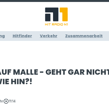
ng
Hitfinder
Verkehr
Zusammenarbeit
UF MALLE - GEHT GAR NICH
IE HIN?!
play_circle_outline
Uhr
11:14