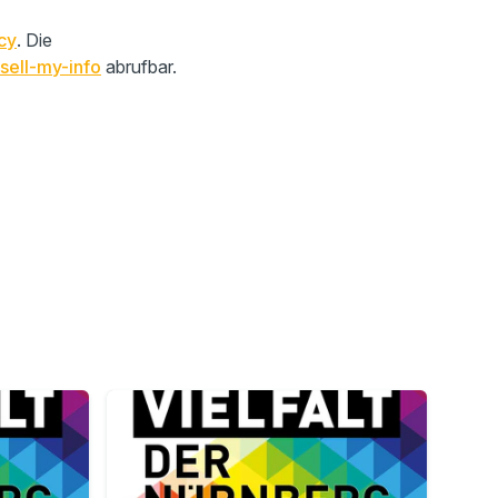
cy
. Die
sell-my-info
abrufbar.