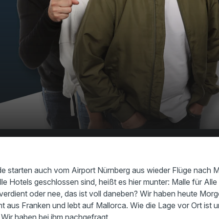
Malle - Geht gar nicht oder
00:00
11:14
in?!
 starten auch vom Airport Nürnberg aus wieder Flüge nach M
le Hotels geschlossen sind, heißt es hier munter: Malle für Alle
 verdient oder nee, das ist voll daneben? Wir haben heute Mor
 aus Franken und lebt auf Mallorca. Wie die Lage vor Ort ist
 Wir haben bei ihm nachgefragt.