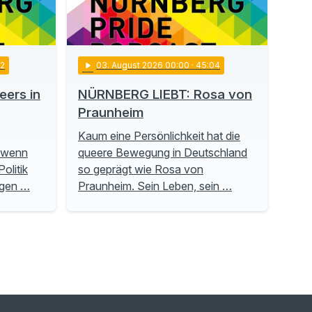
22
play_arrow
03
. August 2026 00:00
· 45:04
ers in
NÜRNBERG LIEBT: Rosa von
Praunheim
Kaum eine Persönlichkeit hat die
, wenn
queere Bewegung in Deutschland
olitik
so geprägt wie Rosa von
ngen …
Praunheim. Sein Leben, sein …