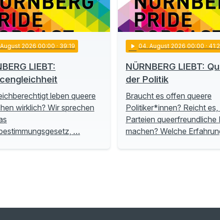
. August 2026 00:00
· 39:19
play_arrow
04
. August 2026 00:00
· 41:
BERG LIEBT:
NÜRNBERG LIEBT: Que
cengleichheit
der Politik
eichberechtigt leben queere
Braucht es offen queere
en wirklich? Wir sprechen
Politiker*innen? Reicht es
as
Parteien queerfreundliche P
tbestimmungsgesetz, …
machen? Welche Erfahru