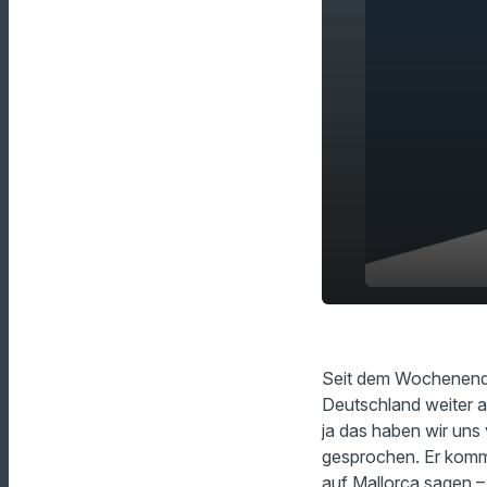
Urlaub auf 
play_arrow
nichts wie h
Seit dem Wochenende
Deutschland weiter al
ja das haben wir uns
gesprochen. Er kommt
auf Mallorca sagen –