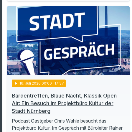
play_arrow
16
. Juli 2026 00:00
· 17:37
Bardentreffen, Blaue Nacht, Klassik Open
Air: Ein Besuch im Projektbüro Kultur der
Stadt Nürnberg
Podcast Gastgeber Chris Wahle besucht das
Projektbüro Kultur. Im Gespräch mit Büroleiter Rainer