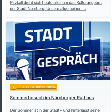
Pirzkall dreht sich heute alles um das Kulturangebot
der Stadt Nürnberg. Unsere allgemeinen …
play_arrow
03
. Juli 2026 00:00
· 30:34
Sommerbesuch im Nürnberger Rathaus
Der Sommer ist in der Stadt – und hinterlässt seine