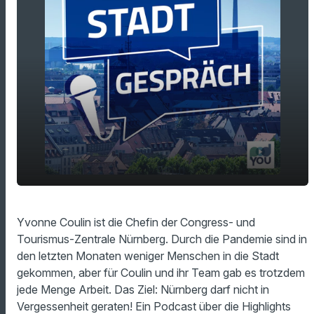
Urlaub in Nürnberg - Sightseeing mit Yvonne
play_arrow
Yvonne Coulin ist die Chefin der Congress- und
Coulin
Tourismus-Zentrale Nürnberg. Durch die Pandemie sind in
00:00
19:56
den letzten Monaten weniger Menschen in die Stadt
gekommen, aber für Coulin und ihr Team gab es trotzdem
jede Menge Arbeit. Das Ziel: Nürnberg darf nicht in
Vergessenheit geraten! Ein Podcast über die Highlights