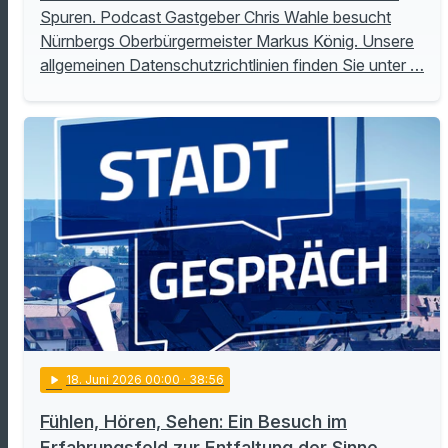
Spuren. Podcast Gastgeber Chris Wahle besucht
Nürnbergs Oberbürgermeister Markus König. Unsere
allgemeinen Datenschutzrichtlinien finden Sie unter …
play_arrow
18
. Juni 2026 00:00
· 38:56
Fühlen, Hören, Sehen: Ein Besuch im
Erfahrungsfeld zur Entfaltung der Sinne