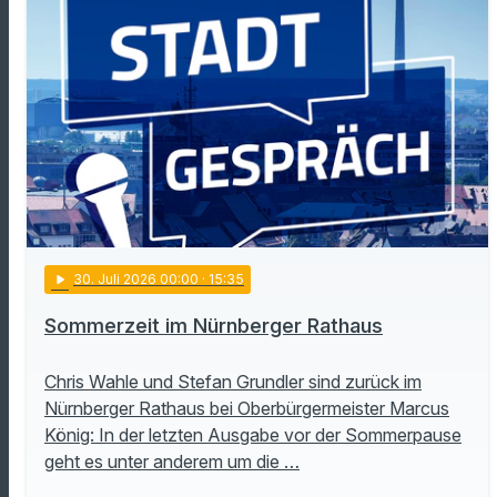
play_arrow
30
. Juli 2026 00:00
· 15:35
Sommerzeit im Nürnberger Rathaus
Chris Wahle und Stefan Grundler sind zurück im
Nürnberger Rathaus bei Oberbürgermeister Marcus
König: In der letzten Ausgabe vor der Sommerpause
geht es unter anderem um die …