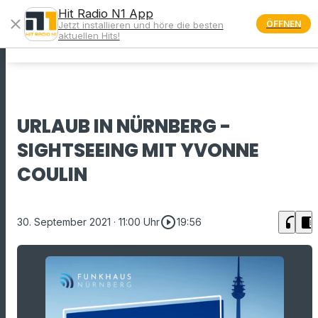
Hit Radio N1 App
close
ÖFFNEN
Jetzt installieren und höre die besten
menu
aktuellen Hits!
URLAUB IN NÜRNBERG -
SIGHTSEEING MIT YVONNE
COULIN
play_circle_outline
headphones
chrome_reader_mode
30. September 2021
· 11:00 Uhr
19:56