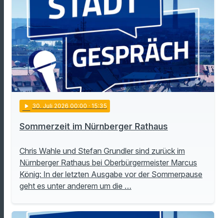
play_arrow
30
. Juli 2026 00:00
· 15:35
Sommerzeit im Nürnberger Rathaus
Chris Wahle und Stefan Grundler sind zurück im
Nürnberger Rathaus bei Oberbürgermeister Marcus
König: In der letzten Ausgabe vor der Sommerpause
geht es unter anderem um die …