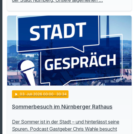
der Stadt Nürnberg. Unsere allgemeinen …
play_arrow
03
. Juli 2026 00:00
· 30:34
Sommerbesuch im Nürnberger Rathaus
Der Sommer ist in der Stadt – und hinterlässt seine
Spuren. Podcast Gastgeber Chris Wahle besucht