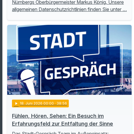
Nürnbergs Oberbürgermeister Markus König. Unsere
allgemeinen Datenschutzrichtlinien finden Sie unter …
play_arrow
18
. Juni 2026 00:00
· 38:56
Fühlen, Hören, Sehen: Ein Besuch im
Erfahrungsfeld zur Entfaltung der Sinne
Das Stadt-Gespräch Team im Außeneinsatz: