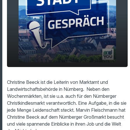
play_arrow
Voller Einsatz für den Christkindlesmarkt
Christine Beeck ist die Leiterin von Marktamt und
Landwirtschaftsbehörde in Nürnberg. Neben den
00:00
22:14
Wochenmärkten, ist sie u.a. auch für den Nürnberger
Christkindlesmarkt verantwortlich. Eine Aufgabe, in die sie
jede Menge Leidenschaft steckt. Marvin Fleischmann hat
Christine Beeck auf dem Nürnberger Großmarkt besucht
und viele spannende Einblicke in ihren Job und die Welt