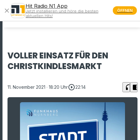
Hit Radio N1 App
close
ÖFFNEN
Jetzt installieren und höre die besten
menu
aktuellen Hits!
VOLLER EINSATZ FÜR DEN
CHRISTKINDLESMARKT
play_circle_outline
headphones
chrome_reader_mode
11. November 2021
· 18:20 Uhr
22:14