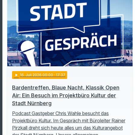
play_arrow
16
. Juli 2026 00:00
· 17:37
Bardentreffen, Blaue Nacht, Klassik Open
Air: Ein Besuch im Projektbüro Kultur der
Stadt Nürnberg
Podcast Gastgeber Chris Wahle besucht das
Projektbüro Kultur. Im Gespräch mit Büroleiter Rainer
Pirzkall dreht sich heute alles um das Kulturangebot