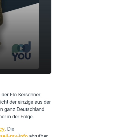
d der Flo Kerschner
icht der einzige aus der
on ganz Deutschland
r in der Folge.
cy
. Die
sell-my-info
abrufbar.