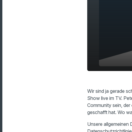
Wann wart i
play_arrow
TV?
Wir sind ja gerade s
Show live im TV. Pete
Community sein, der
geschafft hat. Wo wa
Unsere allgemeinen D
Datenschutzrichtlinie