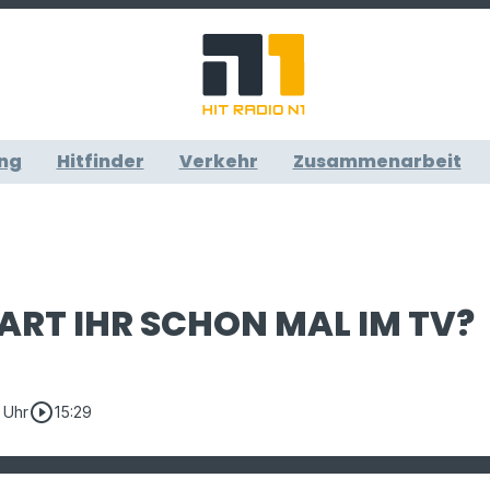
ng
Hitfinder
Verkehr
Zusammenarbeit
RT IHR SCHON MAL IM TV?
play_circle_outline
8 Uhr
15:29