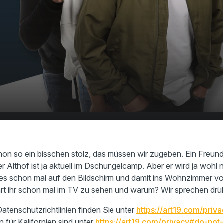
hr schon mal im
00:00
15:29
chon so ein bisschen stolz, das müssen wir zugeben. Ein Freun
r Althof ist ja aktuell im Dschungelcamp. Aber er wird ja wohl n
 es schon mal auf den Bildschirm und damit ins Wohnzimmer v
rt ihr schon mal im TV zu sehen und warum? Wir sprechen drübe
atenschutzrichtlinien finden Sie unter
https://art19.com/priva
n für Kalifornien sind unter
https://art19.com/privacy#do-not-