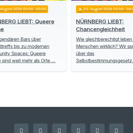
. August 2026 00:00
· 00:00
play_arrow
05
. August 2026 00:00
· 39:
BERG LIEBT: Queere
NÜRNBERG LIEBT:
me
Chancengleichheit
gendären Bars über
Wie gleichberechtigt leben
treffs bis zu modernen
Menschen wirklich? Wir s
nity Spaces: Queere
über das
sind weit mehr als Orte …
Selbstbestimmungsgesetz