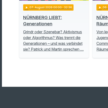
play_arrow
07
. August 2026 00:00
· 32:36
play_arrow
06
NÜRNBERG LIEBT:
NÜRN
Generationen
Räu
Grindr oder Szenebar? Aktivismus
Von le
oder Algorithmus? Was trennt die
Jugend
Generationen – und was verbindet
Commu
sie? Patrick und Martin sprechen …
Räume 