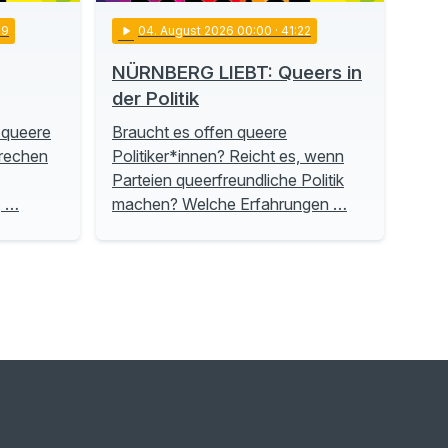
19
play_arrow
04
. August 2026 00:00
· 41:22
NÜRNBERG LIEBT: Queers in
der Politik
 queere
Braucht es offen queere
prechen
Politiker*innen? Reicht es, wenn
Parteien queerfreundliche Politik
, …
machen? Welche Erfahrungen …