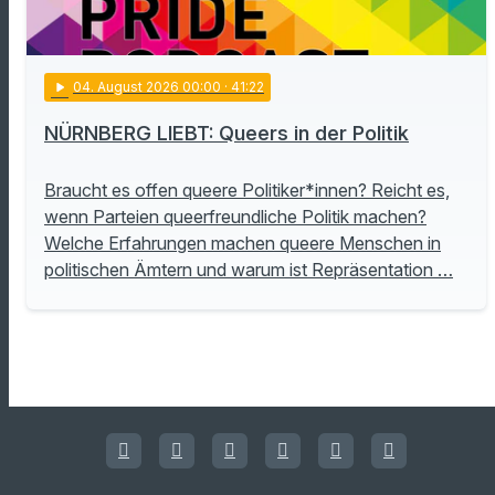
play_arrow
04
. August 2026 00:00
· 41:22
NÜRNBERG LIEBT: Queers in der Politik
Braucht es offen queere Politiker*innen? Reicht es,
wenn Parteien queerfreundliche Politik machen?
Welche Erfahrungen machen queere Menschen in
politischen Ämtern und warum ist Repräsentation …