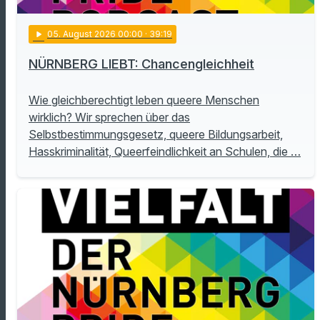
play_arrow
05
. August 2026 00:00
· 39:19
NÜRNBERG LIEBT: Chancengleichheit
Wie gleichberechtigt leben queere Menschen
wirklich? Wir sprechen über das
Selbstbestimmungsgesetz, queere Bildungsarbeit,
Hasskriminalität, Queerfeindlichkeit an Schulen, die …