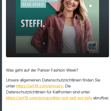
play_arrow
Was geht auf der Pariser Fashion Week?
Was geht auf der Pariser Fashion Week?
00:00
01:11
Unsere allgemeinen Datenschutzrichtlinien finden Sie
unter
https://art19.com/privacy
. Die
Datenschutzrichtlinien für Kalifornien sind unter
https://art19.com/privacy#do-not-sell-my-info
abrufbar.