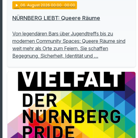
play_arrow
06
. August 2026 00:00
· 00:00
NÜRNBERG LIEBT: Queere Räume
Von legendären Bars über Jugendtreffs bis zu
modernen Community Spaces: Queere Räume sind
weit mehr als Orte zum Feiern. Sie schaffen
Begegnung, Sicherheit, Identität und …