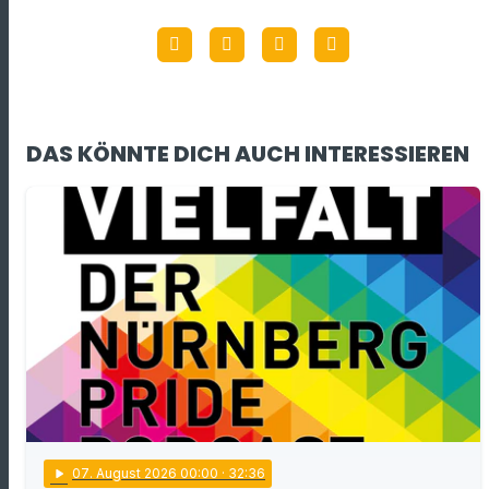
DAS KÖNNTE DICH AUCH INTERESSIEREN
play_arrow
07
. August 2026 00:00
· 32:36