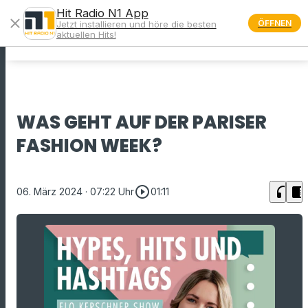
Hit Radio N1 App
close
ÖFFNEN
Jetzt installieren und höre die besten
menu
aktuellen Hits!
WAS GEHT AUF DER PARISER
FASHION WEEK?
play_circle_outline
headphones
chrome_reader_mode
06. März 2024
· 07:22 Uhr
01:11