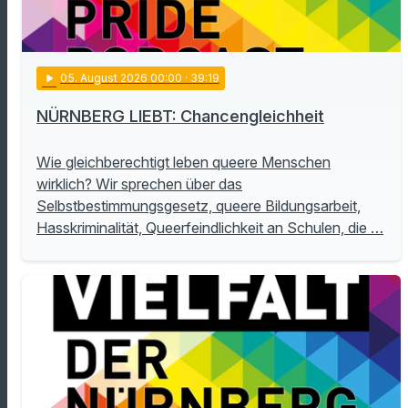
play_arrow
05
. August 2026 00:00
· 39:19
NÜRNBERG LIEBT: Chancengleichheit
Wie gleichberechtigt leben queere Menschen
wirklich? Wir sprechen über das
Selbstbestimmungsgesetz, queere Bildungsarbeit,
Hasskriminalität, Queerfeindlichkeit an Schulen, die …