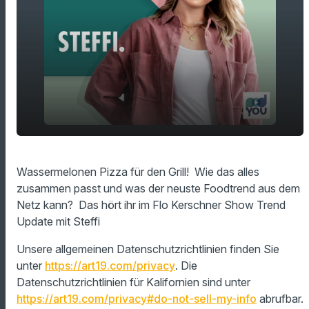
play_arrow
Wassermelonen-Pizza
Wassermelonen Pizza für den Grill! Wie das alles
zusammen passt und was der neuste Foodtrend aus dem
00:00
01:25
Netz kann? Das hört ihr im Flo Kerschner Show Trend
Update mit Steffi
Unsere allgemeinen Datenschutzrichtlinien finden Sie
unter
https://art19.com/privacy
. Die
Datenschutzrichtlinien für Kalifornien sind unter
https://art19.com/privacy#do-not-sell-my-info
abrufbar.