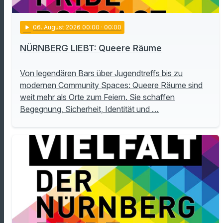
play_arrow
06
. August 2026 00:00
· 00:00
NÜRNBERG LIEBT: Queere Räume
Von legendären Bars über Jugendtreffs bis zu
modernen Community Spaces: Queere Räume sind
weit mehr als Orte zum Feiern. Sie schaffen
Begegnung, Sicherheit, Identität und …