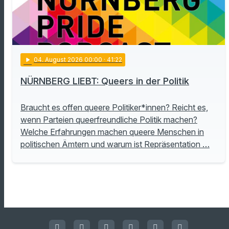
play_arrow
04
. August 2026 00:00
· 41:22
NÜRNBERG LIEBT: Queers in der Politik
Braucht es offen queere Politiker*innen? Reicht es,
wenn Parteien queerfreundliche Politik machen?
Welche Erfahrungen machen queere Menschen in
politischen Ämtern und warum ist Repräsentation …