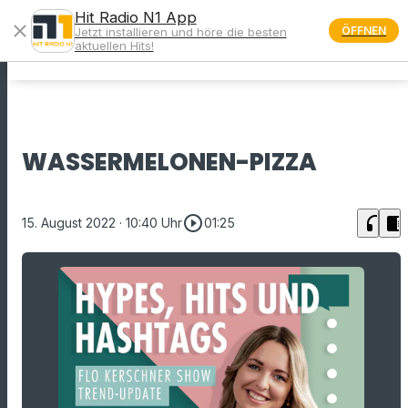
Hit Radio N1 App
close
ÖFFNEN
Jetzt installieren und höre die besten
menu
aktuellen Hits!
WASSERMELONEN-PIZZA
play_circle_outline
headphones
chrome_reader_mode
15. August 2022
· 10:40 Uhr
01:25