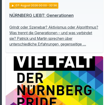
play_arrow
07
. August 2026 00:00
· 32:36
NÜRNBERG LIEBT: Generationen
Grindr oder Szenebar? Aktivismus oder Algorithmus?
Was trennt die Generationen – und was verbindet
sie? Patrick und Martin sprechen über
unterschiedliche Erfahrungen, gegenseitige …